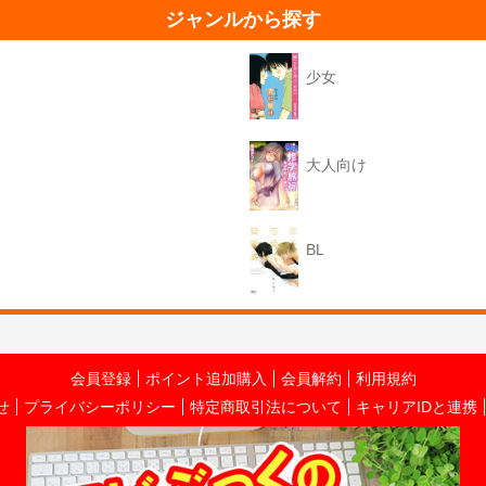
ジャンルから探す
少女
大人向け
BL
会員登録
ポイント追加購入
会員解約
利用規約
せ
プライバシーポリシー
特定商取引法について
キャリアIDと連携