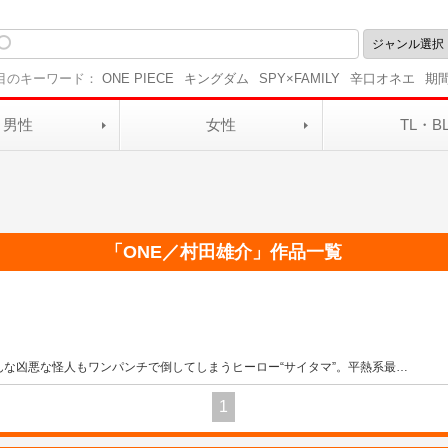
目のキーワード：
ONE PIECE
キングダム
SPY×FAMILY
辛口オネエ
期
男性
女性
TL・B
「
ONE／村田雄介
」作品一覧
な凶悪な怪人もワンパンチで倒してしまうヒーロー“サイタマ”。平熱系最
…
1