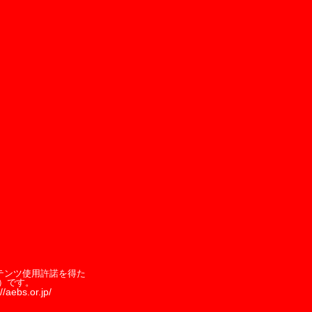
テンツ使用許諾を得た
）です。
//aebs.or.jp/