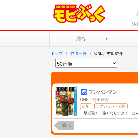
注
総合
トップ
〉
作者一覧
〉
ONE／村田雄介
巻
ワンパンマン
ONE／村田雄介
少年
アクション・冒険
一撃必殺！ 強くなりすぎて、どん
前へ