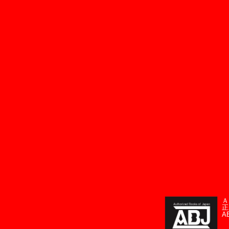
Ａ
正
A