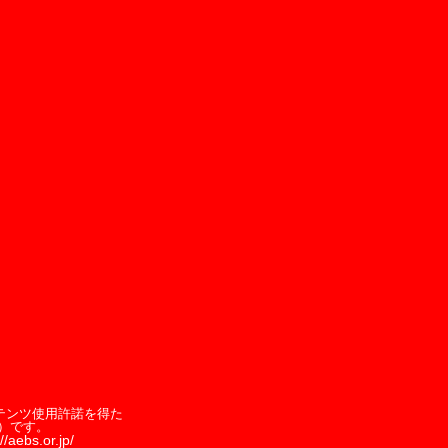
テンツ使用許諾を得た
）です。
//aebs.or.jp/