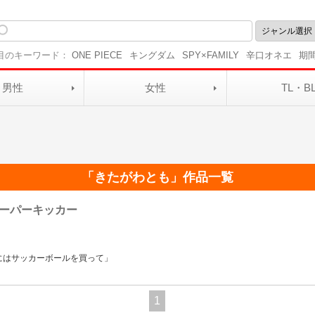
目のキーワード：
ONE PIECE
キングダム
SPY×FAMILY
辛口オネエ
期
男性
女性
TL・B
「
きたがわとも
」作品一覧
ーパーキッカー
にはサッカーボールを買って」
1