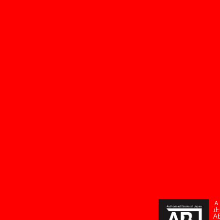
Ａ
正
A