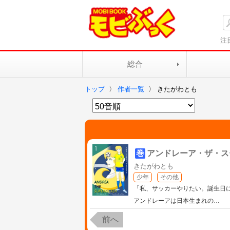
注
総合
トップ
〉
作者一覧
〉
きたがわとも
巻
アンドレーア・ザ・ス
きたがわとも
少年
その他
「私、サッカーやりたい。誕生日
アンドレーアは日本生まれの
…
前へ