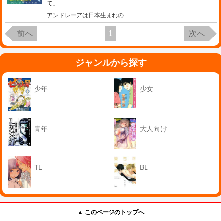
て」
アンドレーアは日本生まれの
…
前へ
1
次へ
ジャンルから探す
少年
少女
青年
大人向け
TL
BL
▲ このページのトップへ