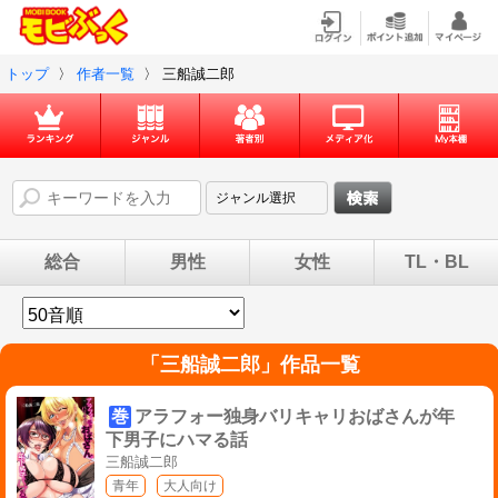
トップ
〉
作者一覧
〉
三船誠二郎
総合
男性
女性
TL・BL
「
三船誠二郎
」作品一覧
巻
アラフォー独身バリキャリおばさんが年
下男子にハマる話
三船誠二郎
青年
大人向け