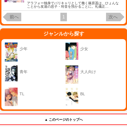
アラフォー独身でバリキャリとして働く篠原遥は、ひょんな
ことから友達の息子・玲音を預かることに。礼儀正
…
前へ
1
次へ
ジャンルから探す
少年
少女
青年
大人向け
TL
BL
▲ このページのトップへ