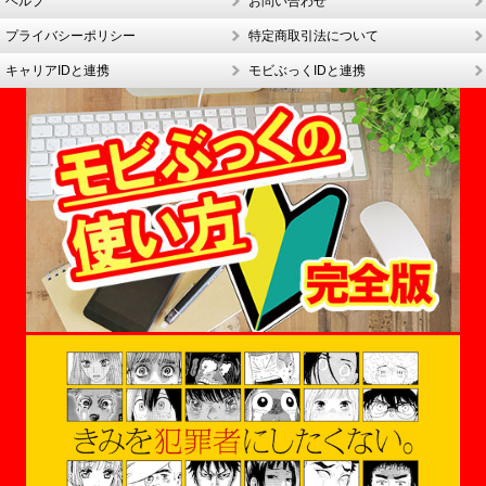
ヘルプ
お問い合わせ
プライバシーポリシー
特定商取引法について
キャリアIDと連携
モビぶっくIDと連携