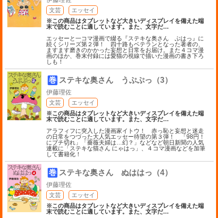
文芸
エッセイ
※この商品はタブレットなど大きいディスプレイを備えた端
末で読むことに適しています。また、文字だ
…
エッセーと一コマ漫画で綴る『ステキな奥さん ぶはっ』に
続くシリーズ第２弾！ 四十路もベテランとなった著者の、
ますます磨きのかかった妄想と日常をお届け。また４コマ漫
画のほか、巻末付録には愛猫の視線で描いた漫画の書き下ろ
しも！
巻
ステキな奥さん うぷぷっ（3）
伊藤理佐
文芸
エッセイ
※この商品はタブレットなど大きいディスプレイを備えた端
末で読むことに適しています。また、文字だ
…
アラフィフに突入した漫画家イトウ！ 赤っ恥と妄想と迷走
の日常をつづった大人気エッセー待望の第３弾！ 「98円！
にブチ切れ」「薔薇夫婦は…幻？」などなど朝日新聞の人気
連載に「ステキな猫さん にゃはっ」、４コマ漫画などを加筆
して書籍化！
巻
ステキな奥さん ぬははっ（4）
伊藤理佐
文芸
エッセイ
※この商品はタブレットなど大きいディスプレイを備えた端
末で読むことに適しています。また、文字だ
…