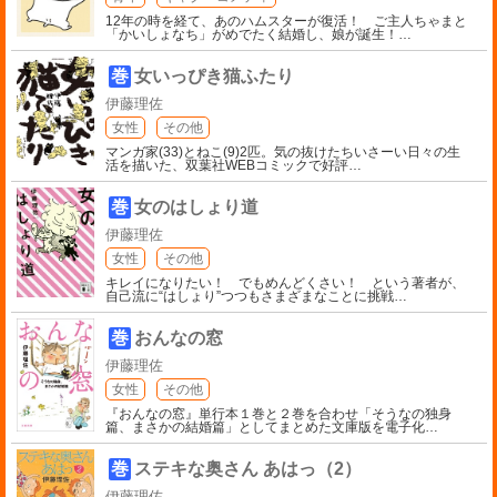
12年の時を経て、あのハムスターが復活！ ご主人ちゃまと
「かいしょなち」がめでたく結婚し、娘が誕生！
…
巻
女いっぴき猫ふたり
伊藤理佐
女性
その他
マンガ家(33)とねこ(9)2匹。気の抜けたちいさーい日々の生
活を描いた、双葉社WEBコミックで好評
…
巻
女のはしょり道
伊藤理佐
女性
その他
キレイになりたい！ でもめんどくさい！ という著者が、
自己流に“はしょり”つつもさまざまなことに挑戦
…
巻
おんなの窓
伊藤理佐
女性
その他
『おんなの窓』単行本１巻と２巻を合わせ「そうなの独身
篇、まさかの結婚篇」としてまとめた文庫版を電子化
…
巻
ステキな奥さん あはっ（2）
伊藤理佐