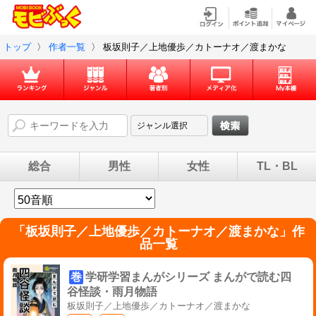
トップ
〉
作者一覧
〉
板坂則子／上地優歩／カトーナオ／渡まかな
総合
男性
女性
TL・BL
「
板坂則子／上地優歩／カトーナオ／渡まかな
」作
品一覧
巻
学研学習まんがシリーズ まんがで読む四
谷怪談・雨月物語
板坂則子／上地優歩／カトーナオ／渡まかな