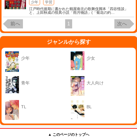
少年
学習
江戸時代後期に書かれた鶴屋南北の歌舞伎脚本「四谷怪談」
と、上田秋成の怪異小説「雨月物語」(「菊花の約
…
前へ
1
次へ
ジャンルから探す
少年
少女
青年
大人向け
TL
BL
▲ このページのトップへ