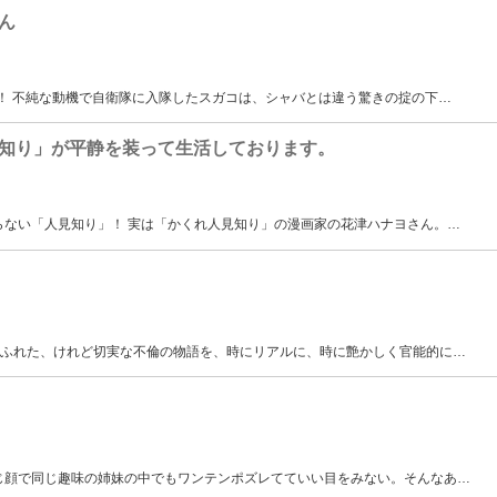
ん
！ 不純な動機で自衛隊に入隊したスガコは、シャバとは違う驚きの掟の下
…
知り」が平静を装って生活しております。
らない「人見知り」！ 実は「かくれ人見知り」の漫画家の花津ハナヨさん。
…
りふれた、けれど切実な不倫の物語を、時にリアルに、時に艶かしく官能的に
…
じ顔で同じ趣味の姉妹の中でもワンテンポズレてていい目をみない。そんなあ
…