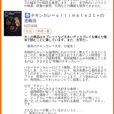
ズの端末での閲読を推奨します。また、文字列のハイライト
や検索、辞書の参照、引用などの機能も使用できません。
巻
チキンカレーｕｌｔｉｍａｔｅ２１＋の
攻略法
稲田俊輔
生活
料理一般
※この商品はタブレットなど大きいディスプレイを備えた端
末で読むことに適しています。また、文字だ
…
「最高のチキンカレー大全」が誕生！
本格的なカレーを論理的にわかりやすく教えてくれるといえ
ばこの人。斬新な提案で注目されてきた南インド料理店「エ
リックサウス」の総料理長、稲田俊輔さんが今回教えてくれ
るのは、さまざまな”究極のチキンカレー”。
バターチキンカレーだけで３種類。サラサラからこってり、
汁なし系、スパイシーにマイルド、地方色豊かな個性派まで
２１のチキンカレーを紹介。さらにチキンビリヤニやチキン
プラオ、野菜のサイドディッシュまで、どう攻めればいいの
か、再現性にこだわったレシピでご提案します。
なぜ「チキン」？
→ 子どもから大人まで大好きな食材！
→ 調理時間が短くても旨みたっぷりに仕上げられる
→ 手頃な価格で、一年中安定して手に入る
→ インドカレー作りの基本的なテクニックが身につく
思い立ったら気軽にカレーを作れる素材、それが「チキン」
です。
どんなカレーが載っているかというと……
□ 基本のチキンカレー