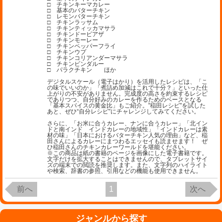
□ チキンキーマカレー
□ 基本のバターチキン
□ レモンバターチキン
□ チキンラッサム
□ チキンティッカマサラ
□ チキンドーピアザ
□ チキンモーレー
□ チキンペッパーフライ
□ チキンウプ
□ チキンコリアンダーマサラ
□ チキンビンダルー
□ パラクチキン ほか
デジタルスケール（電子はかり）を活用したレシピは、「こ
の味でいいのか」「煮詰め加減はこれで十分？」といった仕
上がりの不安がありません。完成度の高さを約束するレシピ
でありつつ、自分好みのカレーを作るためのベースとなる
「基本スパイスの黄金比」もご紹介。”稲田レシピ”を試した
あと、ぜひ“自分レシピ”にチャレンジしてみてください。
さらに、「お米に合うカレー、ナンに合うカレー」「北イン
ドと南インド インドカレーの地域性」「インドカレーは素
材の味」「日本におけるバターチキン人気の理由」など、稲
田さんによるカレーにまつわるエッセイも読ませます！ ぜ
ひ稲田さんのチキンカレーワールドを堪能ください。
※この商品は紙の書籍のページを画像にした電子書籍です。
文字だけを拡大することはできませんので、タブレットサイ
ズの端末での閲読を推奨します。また、文字列のハイライト
や検索、辞書の参照、引用などの機能も使用できません。
前へ
1
次へ
ジャンルから探す