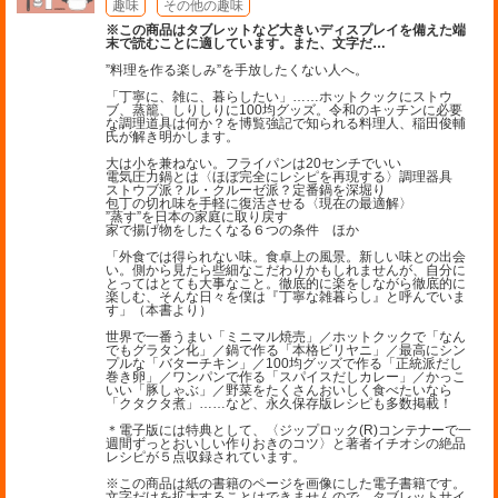
趣味
その他の趣味
※この商品はタブレットなど大きいディスプレイを備えた端
末で読むことに適しています。また、文字だ
…
”料理を作る楽しみ”を手放したくない人へ。
「丁寧に、雑に、暮らしたい」……ホットクックにストウ
ブ、蒸籠、しりしりに100均グッズ。令和のキッチンに必要
な調理道具は何か？を博覧強記で知られる料理人、稲田俊輔
氏が解き明かします。
大は小を兼ねない。フライパンは20センチでいい
電気圧力鍋とは〈ほぼ完全にレシピを再現する〉調理器具
ストウブ派？ル・クルーゼ派？定番鍋を深堀り
包丁の切れ味を手軽に復活させる〈現在の最適解〉
”蒸す”を日本の家庭に取り戻す
家で揚げ物をしたくなる６つの条件 ほか
「外食では得られない味。食卓上の風景。新しい味との出会
い。側から見たら些細なこだわりかもしれませんが、自分に
とってはとても大事なこと。徹底的に楽をしながら徹底的に
楽しむ、そんな日々を僕は『丁寧な雑暮らし』と呼んでいま
す」（本書より）
世界で一番うまい「ミニマル焼売」／ホットクックで「なん
でもグラタン化」／鍋で作る「本格ビリヤニ」／最高にシン
プルな「バターチキン」／100均グッズで作る「正統派だし
巻き卵」／ワンパンで作る「スパイスだしカレー」／かっこ
いい「豚しゃぶ」／野菜をたくさんおいしく食べたいなら
「クタクタ煮」……など、永久保存版レシピも多数掲載！
＊電子版には特典として、〈ジップロック(R)コンテナーで一
週間ずっとおいしい作りおきのコツ〉と著者イチオシの絶品
レシピが５点収録されています。
※この商品は紙の書籍のページを画像にした電子書籍です。
文字だけを拡大することはできませんので、タブレットサイ