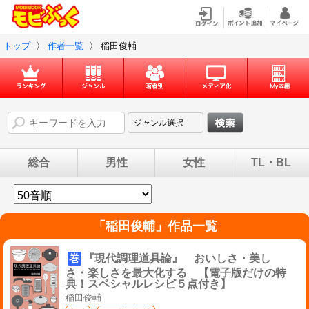
トップ
〉
作者一覧
〉
稲田俊輔
総合
男性
女性
TL・BL
「
稲田俊輔
」作品一覧
巻
『現代調理道具論』 おいしさ・美し
さ・楽しさを最大化する 【電子版だけの特
典！スペシャルレシピ５点付き】
稲田俊輔