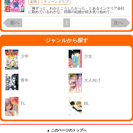
女性
ティーンズラブ
「俺ずっと、わかとこうしたかった」とあるインテリア会社
に勤めているわかな。同期の結婚が続き焦り始めて
…
前へ
1
次へ
ジャンルから探す
少年
少女
青年
大人向け
TL
BL
▲ このページのトップへ