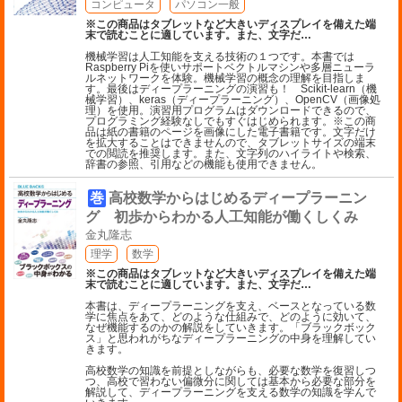
コンピュータ
パソコン一般
※この商品はタブレットなど大きいディスプレイを備えた端
末で読むことに適しています。また、文字だ
…
機械学習は人工知能を支える技術の１つです。本書では
Raspberry Piを使いサポートベクトルマシンや多層ニューラ
ルネットワークを体験。機械学習の概念の理解を目指しま
す。最後はディープラーニングの演習も！ Scikit-learn（機
械学習）、keras（ディープラーニング）、OpenCV（画像処
理）を使用。演習用プログラムはダウンロードできるので、
プログラミング経験なしでもすぐはじめられます。※この商
品は紙の書籍のページを画像にした電子書籍です。文字だけ
を拡大することはできませんので、タブレットサイズの端末
での閲読を推奨します。また、文字列のハイライトや検索、
辞書の参照、引用などの機能も使用できません。
巻
高校数学からはじめるディープラーニン
グ 初歩からわかる人工知能が働くしくみ
金丸隆志
理学
数学
※この商品はタブレットなど大きいディスプレイを備えた端
末で読むことに適しています。また、文字だ
…
本書は、ディープラーニングを支え、ベースとなっている数
学に焦点をあて、どのような仕組みで、どのように効いて、
なぜ機能するのかの解説をしていきます。「ブラックボック
ス」と思われがちなディープラーニングの中身を理解してい
きます。
高校数学の知識を前提としながらも、必要な数学を復習しつ
つ、高校で習わない偏微分に関しては基本から必要な部分を
解説して、ディープラーニングを支える数学の知識を学んで