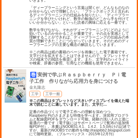
いきます。
「ディープラーニングという言葉は聞くが、どんなものなの
か分からないので理解したい」「ブラックボックスと言われ
るディープラーニングの仕組みを知りたい」「ディープラー
ニングを学びたいけれど、数学の勉強のどこから手を付けて
いいか分からない」といった読者の興味に応える一冊です。
数学を学びながら、それがディープラーニングにどのように
効いているのか分かることが重要です。その点を実感として
理解することができれば、ディープラーニングの仕組みの本
質が理解できたことにつながっていきます。そのためのディ
ープラーニングの主要な概念の解説もしていきます。
※この商品は紙の書籍のページを画像にした電子書籍です。
文字だけを拡大することはできませんので、タブレットサイ
ズの端末での閲読を推奨します。また、文字列のハイライト
や検索、辞書の参照、引用などの機能も使用できません。
巻
実例で学ぶＲａｓｐｂｅｒｒｙ Ｐｉ電
子工作 作りながら応用力を身につける
金丸隆志
工学
工学一般
※この商品はタブレットなど大きいディスプレイを備えた端
末で読むことに適しています。また、文字だ
…
定番の作品づくりで電子工作への理解を深めつつ、
Raspberry Piのさまざまな特徴を学べます。演習用プログラ
ムと配線図PDFをダウンロード可能。経験の浅い人の上達に
最適の一冊です（電子版にはサポートページで配布の追加情
報PDF付）。本書はNOOBS1.4.1、1.4.2、1.5.0向けの記述で
すが、最新のNOOBSでの動作をhttp://raspibb2.blogspot.com
にて随時更新。（ブルーバックス・2015年12月刊）