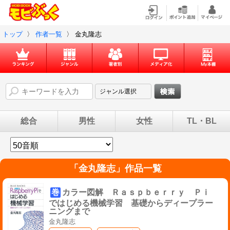
トップ
〉
作者一覧
〉
金丸隆志
総合
男性
女性
TL・BL
「
金丸隆志
」作品一覧
巻
カラー図解 Ｒａｓｐｂｅｒｒｙ Ｐｉ
ではじめる機械学習 基礎からディープラー
ニングまで
金丸隆志