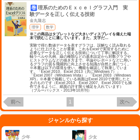
巻
理系のためのＥｘｃｅｌグラフ入門 実
験データを正しく伝える技術
金丸隆志
理学
数学
※この商品はタブレットなど大きいディスプレイを備えた端
末で読むことに適しています。また、文字だ
…
実験で得た数値データを表すグラフは、誤解なく読み取れる
ように仕上げることが重要。これをExcelで実現するために
必要なデータを正しく伝える技術について丁寧に解説する。
軸ラベルや凡例、線の種類などの基本設定から対数グラフや
ヒストグラムなどの描き方まで、卒論やレポートなどに用い
るグラフの質を飛躍的に向上させる知識が自然と身につく。
※本書は以下の環境を使い、機能を確認して執筆していま
す。「Excel 2010、Excel 2013（共にWindows 7）」
「Excel 2007（Windows Vista）」「Excel 2003（Windows
XP)」※本書で掲載している画面はExcel 2010で使用したと
きのものです（Excel 2013、Excel 2007、Excel 2003でも操
作できるように、紙面の許す限り補足を入れています）
（ブルーバックス・2013年10月刊）
前へ
1
次へ
ジャンルから探す
少年
少女