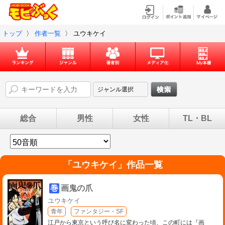
トップ
〉
作者一覧
〉
ユウキケイ
総合
男性
女性
TL・BL
「
ユウキケイ
」作品一覧
巻
画鬼の爪
ユウキケイ
青年
ファンタジー・SF
江戸から東京という呼び名に変わった頃、この町には『画