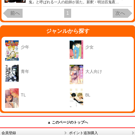
鬼』と呼ばれる一人の絵師が居た。新釈・明治百鬼夜
…
前へ
1
次へ
ジャンルから探す
少年
少女
青年
大人向け
TL
BL
▲ このページのトップへ
会員登録
ポイント追加購入