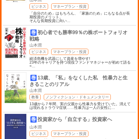
ビジネス
マネープラン・投資
「自分のため」はもちろん、「家族のため」にもなる点が長
期投資のメリット。
そんな長期投資に向い
…
巻
初心者でも勝率99％の株ポートフォリオ
戦略
山本潤
ビジネス
マネープラン・投資
経済危機を武器にして資産を増やす!
23年のキャリアを持つ現役ファンドマネジャーが初めて語る
<
…
巻
13歳、「私」をなくした私 性暴力と生
きることのリアル
山本潤
教養
ノンフィクション・ドキュメンタリー
13歳から７年間、実の父親から性暴力を受けていた。消えて
は現れるトラウマ症状……性暴力は一人の女性に
…
巻
投資家から「自立する」投資家へ
山本潤
ビジネス
マネープラン・投資