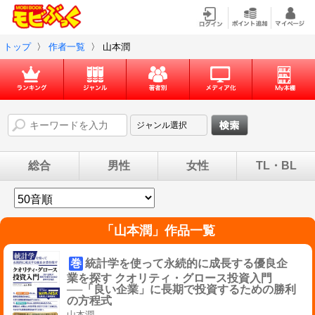
トップ
〉
作者一覧
〉
山本潤
総合
男性
女性
TL・BL
「
山本潤
」作品一覧
巻
統計学を使って永続的に成長する優良企
業を探す クオリティ・グロース投資入門
──「良い企業」に長期で投資するための勝利
の方程式
山本潤