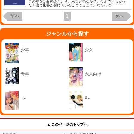
この本を読み終えたとき、あなたのなかで、今までとはまっ
たく違う世界が開けていることでしょう。わたしは
…
前へ
1
次へ
ジャンルから探す
少年
少女
青年
大人向け
TL
BL
▲ このページのトップへ