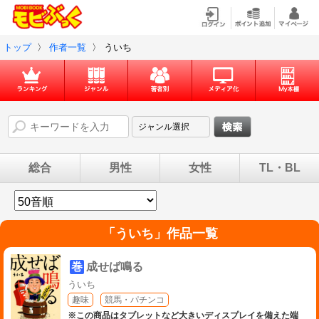
トップ
〉
作者一覧
〉
ういち
総合
男性
女性
TL・BL
「
ういち
」作品一覧
巻
成せば鳴る
ういち
趣味
競馬・パチンコ
※この商品はタブレットなど大きいディスプレイを備えた端