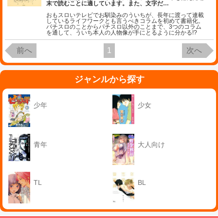
末で読むことに適しています。また、文字だ
…
おもスロいテレビでお馴染みのういちが、長年に渡って連載
しているライフワークとも言うべきコラムを初めて書籍化。
パチスロのことからパチスロ以外のことまで、3つのコラム
を通して、ういち本人の人物像が手にとるように分かる!?
前へ
1
次へ
ジャンルから探す
少年
少女
青年
大人向け
TL
BL