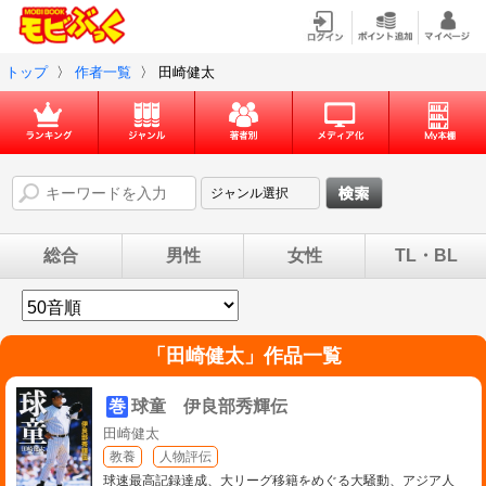
トップ
〉
作者一覧
〉
田崎健太
総合
男性
女性
TL・BL
「
田崎健太
」作品一覧
巻
球童 伊良部秀輝伝
田崎健太
教養
人物評伝
球速最高記録達成、大リーグ移籍をめぐる大騒動、アジア人