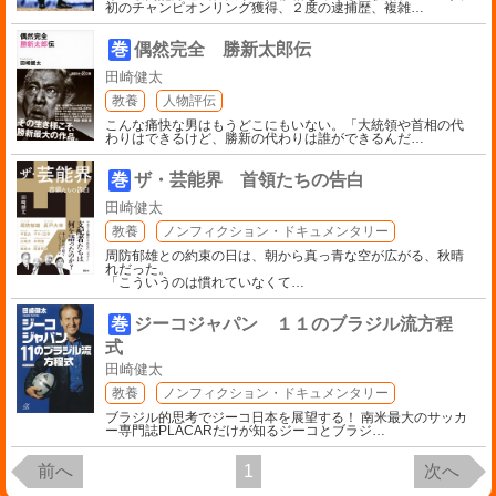
初のチャンピオンリング獲得、２度の逮捕歴、複雑
…
巻
偶然完全 勝新太郎伝
田崎健太
教養
人物評伝
こんな痛快な男はもうどこにもいない。「大統領や首相の代
わりはできるけど、勝新の代わりは誰ができるんだ
…
巻
ザ・芸能界 首領たちの告白
田崎健太
教養
ノンフィクション・ドキュメンタリー
周防郁雄との約束の日は、朝から真っ青な空が広がる、秋晴
れだった。
「こういうのは慣れていなくて
…
巻
ジーコジャパン １１のブラジル流方程
式
田崎健太
教養
ノンフィクション・ドキュメンタリー
ブラジル的思考でジーコ日本を展望する！ 南米最大のサッカ
ー専門誌PLACARだけが知るジーコとブラジ
…
前へ
1
次へ