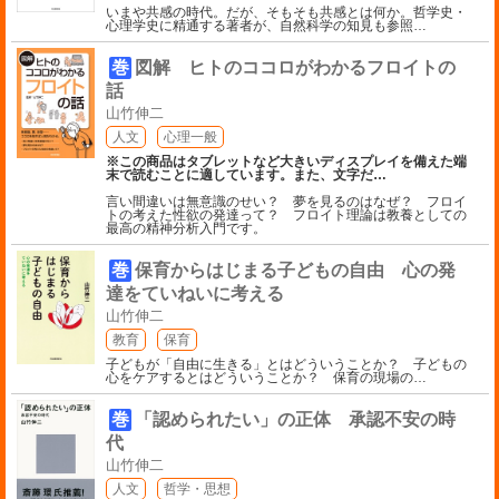
いまや共感の時代。だが、そもそも共感とは何か。哲学史・
心理学史に精通する著者が、自然科学の知見も参照
…
巻
図解 ヒトのココロがわかるフロイトの
話
山竹伸二
人文
心理一般
※この商品はタブレットなど大きいディスプレイを備えた端
末で読むことに適しています。また、文字だ
…
言い間違いは無意識のせい？ 夢を見るのはなぜ？ フロイ
トの考えた性欲の発達って？ フロイト理論は教養としての
最高の精神分析入門です。
巻
保育からはじまる子どもの自由 心の発
達をていねいに考える
山竹伸二
教育
保育
子どもが「自由に生きる」とはどういうことか？ 子どもの
心をケアするとはどういうことか？ 保育の現場の
…
巻
「認められたい」の正体 承認不安の時
代
山竹伸二
人文
哲学・思想