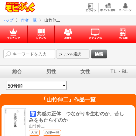
トップ
〉
作者一覧
〉
山竹伸二
総合
男性
女性
TL・BL
「
山竹伸二
」作品一覧
巻
共感の正体 つながりを生むのか、苦し
みをもたらすのか
山竹伸二
人文
心理一般