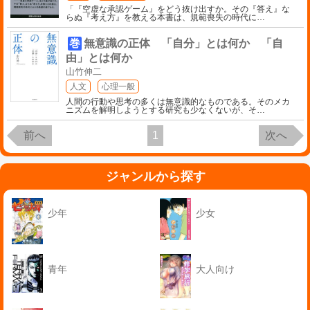
「『空虚な承認ゲーム』をどう抜け出すか。その『答え』な
らぬ『考え方』を教える本書は、規範喪失の時代に
…
巻
無意識の正体 「自分」とは何か 「自
由」とは何か
山竹伸二
人文
心理一般
人間の行動や思考の多くは無意識的なものである。そのメカ
ニズムを解明しようとする研究も少なくないが、そ
…
前へ
1
次へ
ジャンルから探す
少年
少女
青年
大人向け