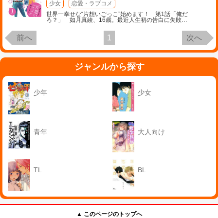
少女
恋愛・ラブコメ
世界一幸せな“片想いごっこ”始めます！ 第1話「俺だ
ろ？」 如月真綾、16歳。最近人生初の告白に失敗
…
前へ
1
次へ
ジャンルから探す
少年
少女
青年
大人向け
TL
BL
▲ このページのトップへ