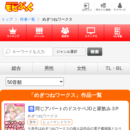
トップ
〉
作者一覧
〉
めぎつねワークス
総合
男性
女性
TL・BL
「
めぎつねワークス
」作品一覧
巻
同じアパートのドスケベJDと家飲み３P
めぎつねワークス
青年
ヒューマンドラマ
※本作はめぎつねワークスの個人誌作品の電子書籍版となり