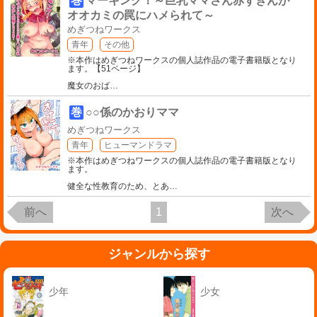
巻
マーキング！～巨乳ママさん赤ずきんが
オオカミの罠にハメられて～
めぎつねワークス
青年
その他
※本作はめぎつねワークスの個人誌作品の電子書籍版となり
ます。【51ページ】
魔女のおば
…
巻
○○係のかおりママ
めぎつねワークス
青年
ヒューマンドラマ
※本作はめぎつねワークスの個人誌作品の電子書籍版となり
ます。
健全な性教育のため、とあ
…
前へ
1
次へ
ジャンルから探す
少年
少女