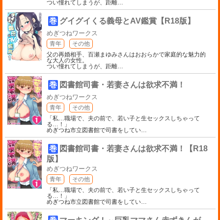
つい憧れてしまうが、距離
…
巻
グイグイくる義母とAV鑑賞【R18版】
めぎつねワークス
青年
その他
父の再婚相手、百瀬まゆみさんはおおらかで家庭的な魅力的
な大人の女性。
つい憧れてしまうが、距離
…
巻
図書館司書・若妻さんは欲求不満！
めぎつねワークス
青年
その他
「私…職場で、夫の前で、若い子と生セックスしちゃって
る…！」
めぎつね市立図書館で司書をしてい
…
巻
図書館司書・若妻さんは欲求不満！【R18
版】
めぎつねワークス
青年
その他
「私…職場で、夫の前で、若い子と生セックスしちゃって
る…！」
めぎつね市立図書館で司書をしてい
…