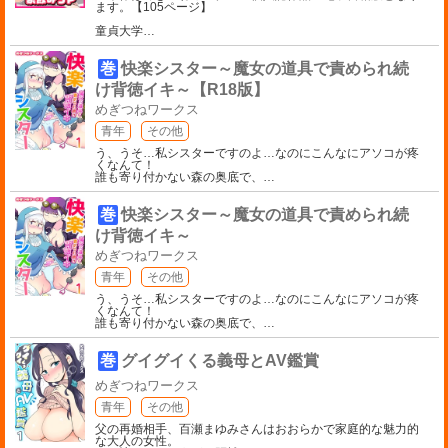
ます。【105ページ】
童貞大学
…
巻
快楽シスター～魔女の道具で責められ続
け背徳イキ～【R18版】
めぎつねワークス
青年
その他
う、うそ…私シスターですのよ…なのにこんなにアソコが疼
くなんて！
誰も寄り付かない森の奥底で、
…
巻
快楽シスター～魔女の道具で責められ続
け背徳イキ～
めぎつねワークス
青年
その他
う、うそ…私シスターですのよ…なのにこんなにアソコが疼
くなんて！
誰も寄り付かない森の奥底で、
…
巻
グイグイくる義母とAV鑑賞
めぎつねワークス
青年
その他
父の再婚相手、百瀬まゆみさんはおおらかで家庭的な魅力的
な大人の女性。