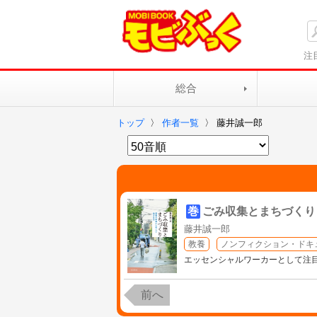
注
総合
トップ
〉
作者一覧
〉
藤井誠一郎
巻
ごみ収集とまちづくり
藤井誠一郎
教養
ノンフィクション・ドキ
エッセンシャルワーカーとして注
前へ