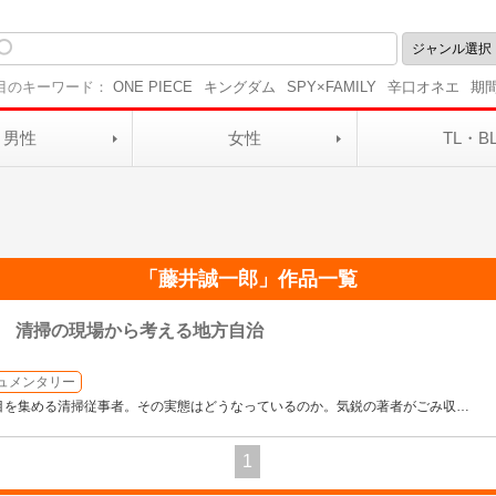
目のキーワード：
ONE PIECE
キングダム
SPY×FAMILY
辛口オネエ
期
男性
女性
TL・B
「
藤井誠一郎
」作品一覧
 清掃の現場から考える地方自治
ュメンタリー
目を集める清掃従事者。その実態はどうなっているのか。気鋭の著者がごみ収
…
1