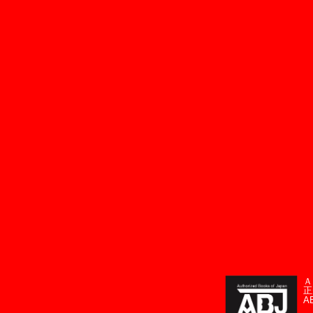
Ａ
正
A