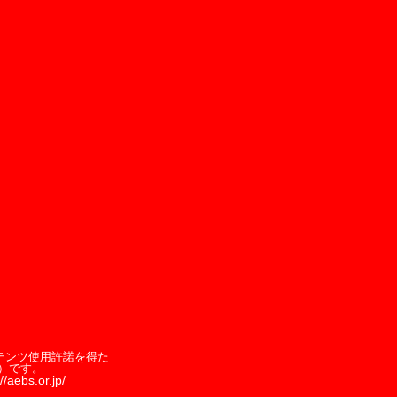
テンツ使用許諾を得た
）です。
//aebs.or.jp/