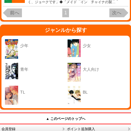
く、ジョークです」◆「メイド イン チャイナの製
…
前へ
1
次へ
ジャンルから探す
少年
少女
青年
大人向け
TL
BL
▲ このページのトップへ
会員登録
ポイント追加購入