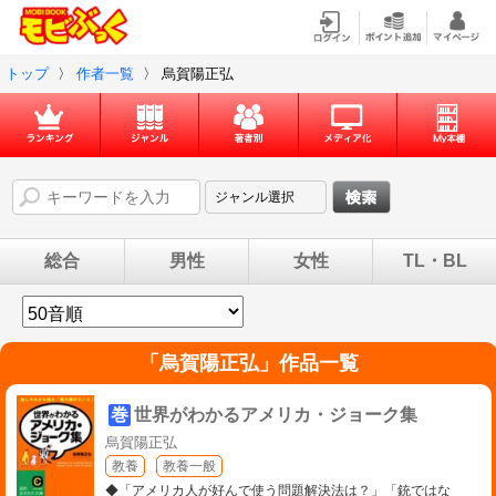
トップ
〉
作者一覧
〉
烏賀陽正弘
総合
男性
女性
TL・BL
「
烏賀陽正弘
」作品一覧
巻
世界がわかるアメリカ・ジョーク集
烏賀陽正弘
教養
教養一般
◆「アメリカ人が好んで使う問題解決法は？」「銃ではな