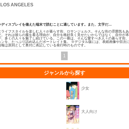
 LOS ANGELES
いディスプレイを備えた端末で読むことに適しています。また、文字だ
…
なライフスタイルを楽しむ人々が暮らす街、ロサンジェルス。そんな街の雰囲気も
だ。それは彼らの服を着る理由が、自分を格好良く見せたいからではなく、自分が
が、多くの人々を魅了し続けている。この一冊は、そんな愛すべき人々の暮らす街
ョンを、たっぷり詰め込んだポートレイト集。 ※デジタル版には、表紙画像や目次
情報は原則として奥付に表記している発行時のものです。
1
ジャンルから探す
少女
大人向け