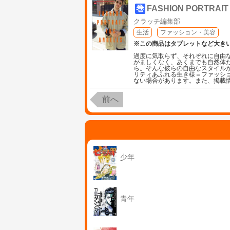
巻
FASHION PORTRAIT
クラッチ編集部
生活
ファッション・美容
※この商品はタブレットなど大き
過度に気取らず、それぞれに自由
がましくなく、あくまでも自然体
ら。そんな彼らの自由なスタイル
リティあふれる生き様＝ファッシ
ない場合があります。また、掲載
前へ
少年
青年