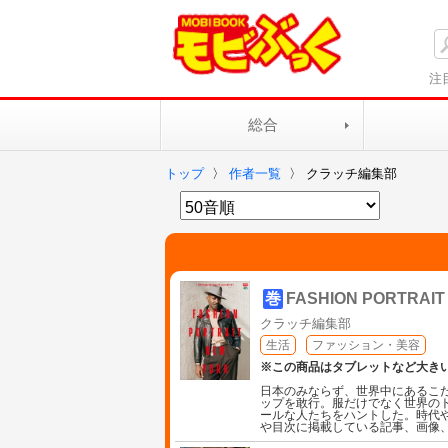
注
総合
トップ
〉
作者一覧
〉
クラッチ編集部
巻
FASHION PORTRAIT
クラッチ編集部
生活
ファッション・美容
※この商品はタブレットなど大き
日本のみならず、世界中にあるこだ
ップを敢行。服だけでなく世界の
ールな人たちをハントした。時代
や目次に掲載している記事、画像