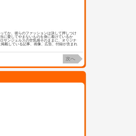
あってか、彼らのファッションは決して押しつけ
本当に愛してやまないものを身に着けているか
、ロサンジェルスの空気感そのままに、オリジナ
に掲載している記事、画像、広告、付録が含まれ
次へ