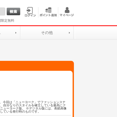
間限定無料
L
その他
って、今回は「ニューヨーク」でファッションスナ
ら、自分なりのスタイルを確立している最高にク
ニューヨーク版。 ※デジタル版には、表紙画像
記している発行時のものです。