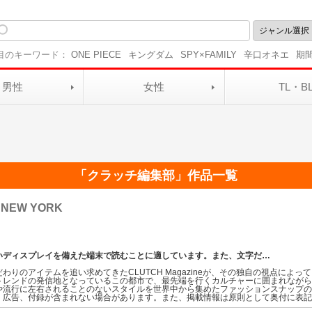
目のキーワード：
ONE PIECE
キングダム
SPY×FAMILY
辛口オネエ
期
男性
女性
TL・B
「
クラッチ編集部
」作品一覧
 NEW YORK
いディスプレイを備えた端末で読むことに適しています。また、文字だ
…
わりのアイテムを追い求めてきたCLUTCH Magazineが、その独自の視点によ
トレンドの発信地となっているこの都市で、最先端を行くカルチャーに囲まれなが
や流行に左右されることのないスタイルを世界中から集めたファッションスナップの
、広告、付録が含まれない場合があります。また、掲載情報は原則として奥付に表