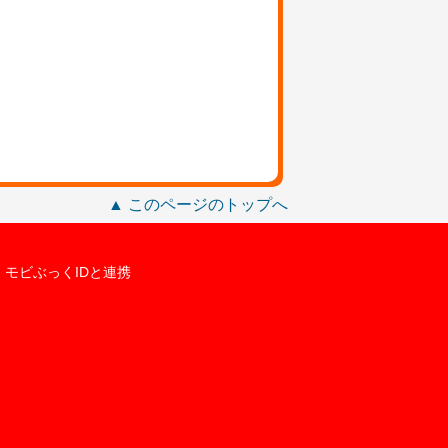
▲ このページのトップへ
モビぶっくIDと連携