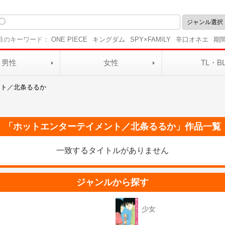
目のキーワード：
ONE PIECE
キングダム
SPY×FAMILY
辛口オネエ
期
男性
女性
TL・B
ント／北条るるか
「
ホットエンターテイメント／北条るるか
」作品一覧
一致するタイトルがありません
ジャンルから探す
少女