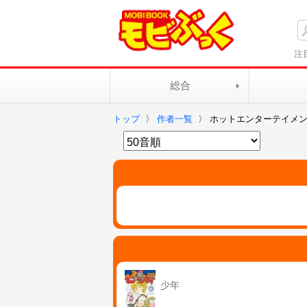
注
総合
トップ
〉
作者一覧
〉
ホットエンターテイメ
少年