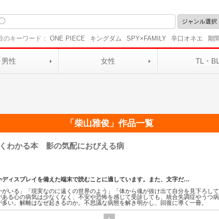
目のキーワード：
ONE PIECE
キングダム
SPY×FAMILY
辛口オネエ
期
男性
女性
TL・B
「
柴山雅俊
」作品一覧
くわかる本 影の気配におびえる病
いディスプレイを備えた端末で読むことに適しています。また、文字だ
…
かがいる」「現実なのに遠くの世界のよう」「体から魂が抜け出て自分を見下ろし
がある心の病気は少なくなく、不安や恐怖を感じて受診しても、統合失調症やうつ
が多い。解離はなぜ起きるのか。不思議な病態を解き明かし、回復に導く一冊。