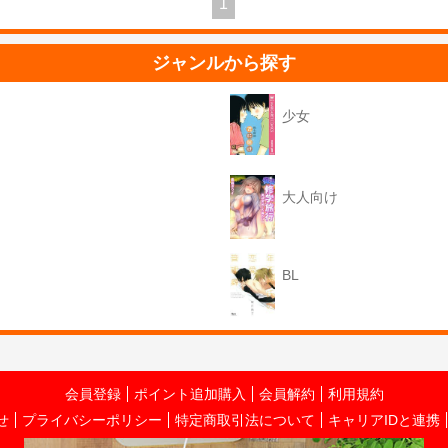
1
ジャンルから探す
少女
大人向け
BL
会員登録
ポイント追加購入
会員解約
利用規約
せ
プライバシーポリシー
特定商取引法について
キャリアIDと連携