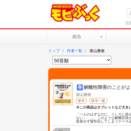
注
総合
トップ
〉
作者一覧
〉
柴山雅俊
巻
解離性障害のことがよ
柴山雅俊
医学
医学一般
※この商品はタブレットなど大き
「一人のはずなのに、うしろに誰
ない」……。このような解離症状
改善せず慢性化してしまうケース