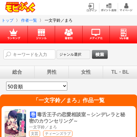
トップ
〉
作者一覧
〉
一文字鈴／まろ
総合
男性
女性
TL・BL
「
一文字鈴／まろ
」作品一覧
巻
毒舌王子の恋愛相談室～シンデレラと秘
密のカウンセリング～
一文字鈴／まろ
文芸
ティーンズラブ