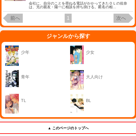
会社に、自分のことを尋ねる電話がかかってきたＯＬの佐奈
は、兄の親友・陽一に相談を持ち掛ける。匿名の相
…
前へ
1
次へ
ジャンルから探す
少年
少女
青年
大人向け
TL
BL
▲ このページのトップへ