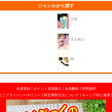
ジャンルから探す
少女
大人向け
BL
会員登録
ポイント追加購入
会員解約
利用規約
せ
プライバシーポリシー
特定商取引法について
キャリアIDと連携