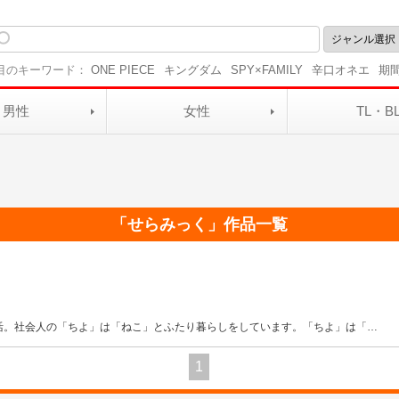
目のキーワード：
ONE PIECE
キングダム
SPY×FAMILY
辛口オネエ
期
男性
女性
TL・B
「
せらみっく
」作品一覧
活。社会人の「ちよ」は「ねこ」とふたり暮らしをしています。「ちよ」は「
…
1