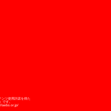
テンツ使用許諾を得た
）です。
//aebs.or.jp/