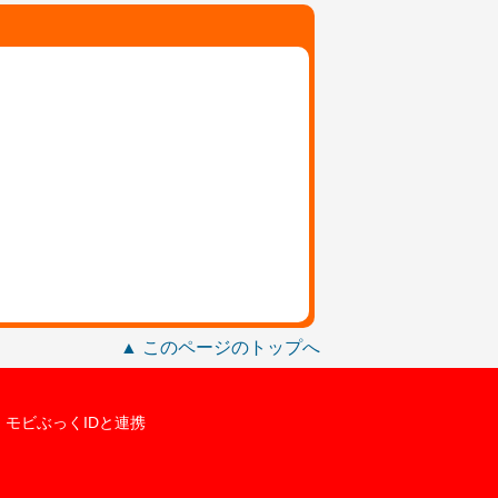
▲ このページのトップへ
モビぶっくIDと連携