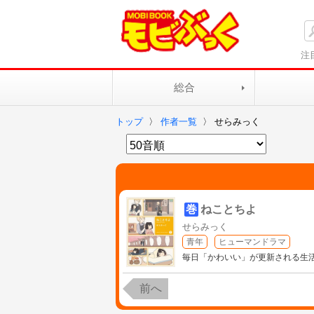
注
総合
トップ
〉
作者一覧
〉
せらみっく
巻
ねことちよ
せらみっく
青年
ヒューマンドラマ
毎日「かわいい」が更新される生
前へ