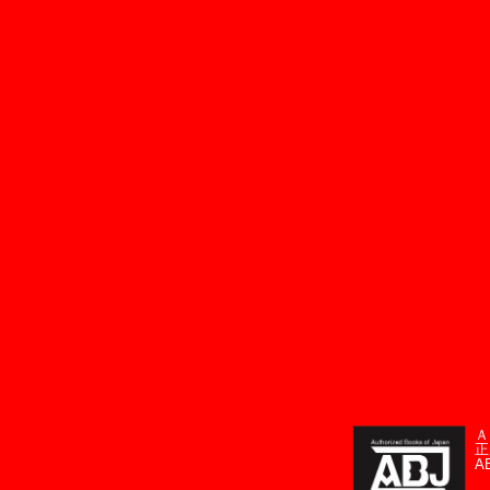
Ａ
正
A