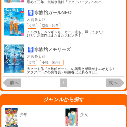
勤めて三年、突然水族館「アクアパーク」への出
…
巻
水族館ガールNEO
木宮条太郎
文芸
恋愛・耽美
イルカも、ペンギンも、ガール達も、帰ってきた!!
けど、水族館はまたまた大ピンチ！
…
巻
水族館メモリーズ
木宮条太郎
文芸
小説（国内）
大ヒット作『水族館ガール』の興奮と感動がよみがえる！
アクアパークの飼育員・嶋由香はとある休日
…
前へ
1
次へ
ジャンルから探す
少年
少女