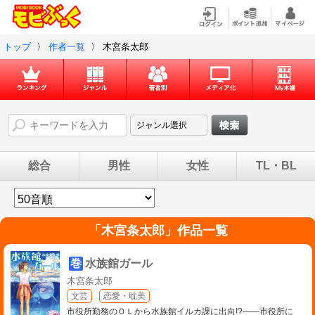
トップ
〉
作者一覧
〉
木宮条太郎
総合
男性
女性
TL・BL
「
木宮条太郎
」作品一覧
巻
水族館ガール
木宮条太郎
文芸
恋愛・耽美
市役所勤務のＯＬから水族館イルカ課に出向!?――市役所に