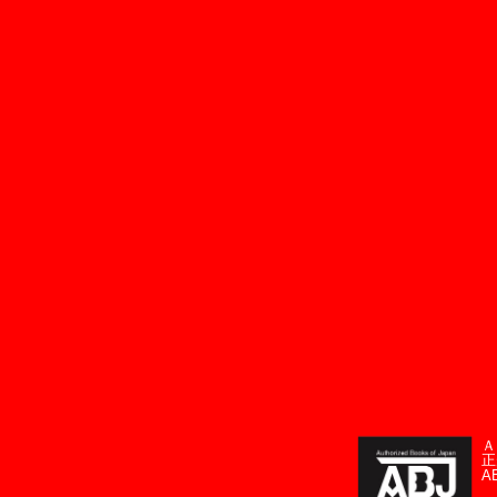
Ａ
正
A