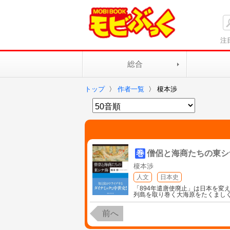
注
総合
トップ
〉
作者一覧
〉
榎本渉
巻
僧侶と海商たちの東シ
榎本渉
人文
日本史
「894年遣唐使廃止」は日本を変
列島を取り巻く大海原をたくまし
前へ