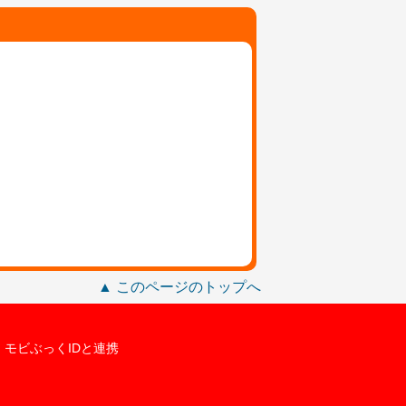
▲ このページのトップへ
モビぶっくIDと連携