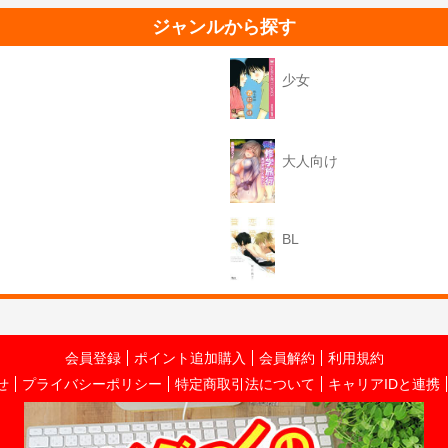
ジャンルから探す
少女
大人向け
BL
会員登録
ポイント追加購入
会員解約
利用規約
せ
プライバシーポリシー
特定商取引法について
キャリアIDと連携