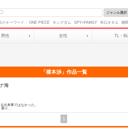
目のキーワード：
ONE PIECE
キングダム
SPY×FAMILY
辛口オネエ
期
男性
女性
TL・B
「
榎本渉
」作品一覧
ナ海
える出来事ではなかった。
く乗り
…
1