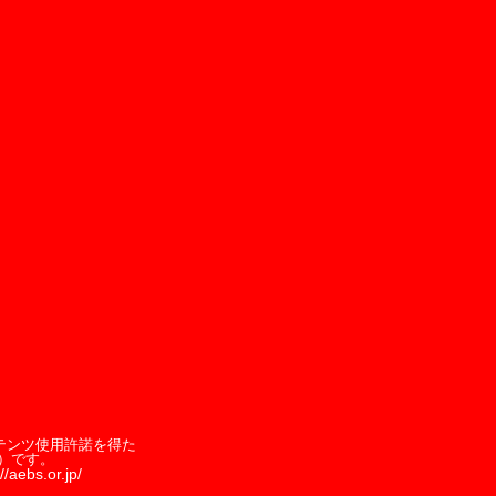
テンツ使用許諾を得た
）です。
//aebs.or.jp/