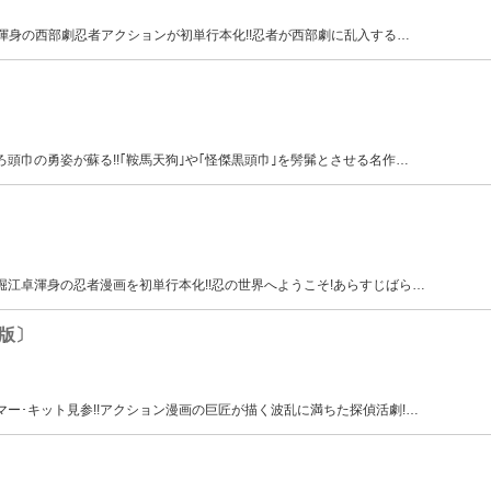
 渾身の西部劇忍者アクションが初単行本化!!忍者が西部劇に乱入する
…
頭巾の勇姿が蘇る!!｢鞍馬天狗｣や｢怪傑黒頭巾｣を髣髴とさせる名作
…
堀江卓渾身の忍者漫画を初単行本化!!忍の世界へようこそ!あらすじばら
…
版〕
マー･キット見参!!アクション漫画の巨匠が描く波乱に満ちた探偵活劇!
…