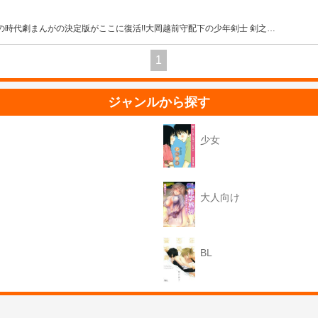
の時代劇まんがの決定版がここに復活!!大岡越前守配下の少年剣士 剣之
…
1
ジャンルから探す
少女
大人向け
BL