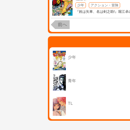
少年
アクション・冒険
『姓は矢車、名は剣之助!』堀江卓
前へ
少年
青年
TL