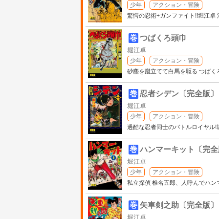
少年
アクション・冒険
驚愕の忍術+ガンファイト!!堀江卓
巻
つばくろ頭巾
堀江卓
少年
アクション・冒険
砂塵を蹴立てて白馬を駆る つばくろ
巻
忍者シデン〔完全版〕
堀江卓
少年
アクション・冒険
過酷な忍者同士のバトルロイヤル!
巻
ハンマーキット〔完全
堀江卓
少年
アクション・冒険
私立探偵 椎名五郎、人呼んでハン
巻
矢車剣之助〔完全版〕
堀江卓