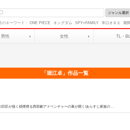
目のキーワード：
ONE PIECE
キングダム
SPY×FAMILY
辛口オネエ
期
男性
女性
TL・B
「
堀江卓
」作品一覧
画の巨匠が描く硝煙煙る西部劇アドベンチャーの幕が開く!あらすじ家族の
…