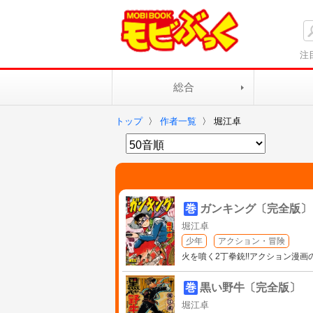
注
総合
トップ
〉
作者一覧
〉
堀江卓
巻
ガンキング〔完全版〕
堀江卓
少年
アクション・冒険
火を噴く2丁拳銃!!アクション漫
巻
黒い野牛〔完全版〕
堀江卓