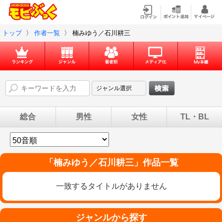
トップ
〉
作者一覧
〉
楠みゆう／石川耕三
総合
男性
女性
TL・BL
「
楠みゆう／石川耕三
」作品一覧
一致するタイトルがありません
ジャンルから探す