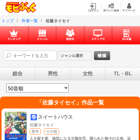
トップ
〉
作者一覧
〉
佐藤タイセイ
総合
男性
女性
TL・BL
「
佐藤タイセイ
」作品一覧
巻
スイートハウス
佐藤タイセイ
青年
その他
人を殺す家、病気になる欠陥住宅、限られた狭小の土地、近