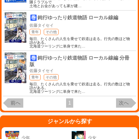
隣トラブルで
土地とお金があっても家が建
…
巻
鈍行ゆったり鉄道物語 ローカル線編
佐藤タイセイ
青年
その他
毎日、たくさんの人生を乗せて鉄道は走る。行先の数ほど物
語がある。
北海道ツーリングに単身で来た
…
巻
鈍行ゆったり鉄道物語 ローカル線編 分冊
版
佐藤タイセイ
青年
その他
毎日、たくさんの人生を乗せて鉄道は走る。行先の数ほど物
語がある。
北海道ツーリングに単身で来た
…
前へ
1
次へ
ジャンルから探す
少年
少女