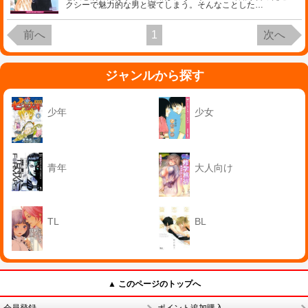
クシーで魅力的な男と寝てしまう。そんなことした
…
前へ
1
次へ
ジャンルから探す
少年
少女
青年
大人向け
TL
BL
▲ このページのトップへ