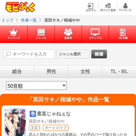
トップ
〉
作者一覧
〉
英田サキ／桜城やや
総合
男性
女性
TL・BL
「
英田サキ／桜城やや
」作品一覧
巻
素直じゃねぇな
英田サキ／桜城やや
文芸
ボーイズラブ
恋人と別れたばかりの真路は、その手のバーで知り合ったセ