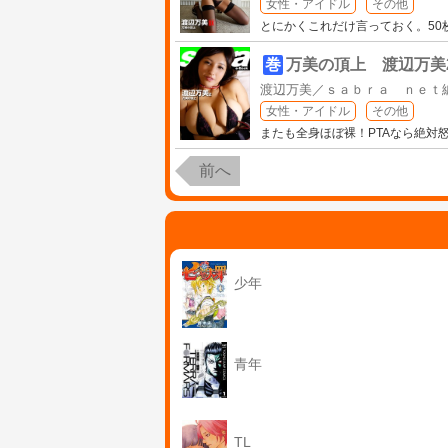
女性・アイドル
その他
とにかくこれだけ言っておく。5
巻
万美の頂上 渡辺万美2 [sa
渡辺万美／ｓａｂｒａ ｎｅｔ
女性・アイドル
その他
またも全身ほぼ裸！PTAなら絶対
前へ
少年
青年
TL