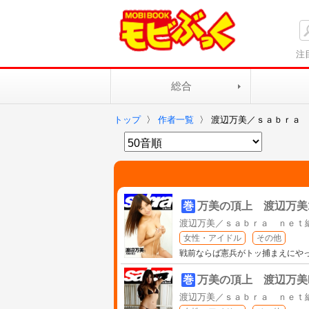
注
総合
トップ
〉
作者一覧
〉
渡辺万美／ｓａｂｒａ
巻
万美の頂上 渡辺万美1 [sa
渡辺万美／ｓａｂｒａ ｎｅｔ
女性・アイドル
その他
戦前ならば憲兵がトッ捕まえにや
巻
万美の頂上 渡辺万美DX [s
渡辺万美／ｓａｂｒａ ｎｅｔ