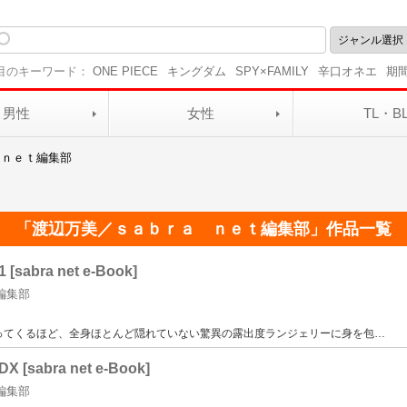
目のキーワード：
ONE PIECE
キングダム
SPY×FAMILY
辛口オネエ
期
男性
女性
TL・B
 ｎｅｔ編集部
「
渡辺万美／ｓａｂｒａ ｎｅｔ編集部
」作品一覧
bra net e-Book]
編集部
ってくるほど、全身ほとんど隠れていない驚異の露出度ランジェリーに身を包
…
abra net e-Book]
編集部