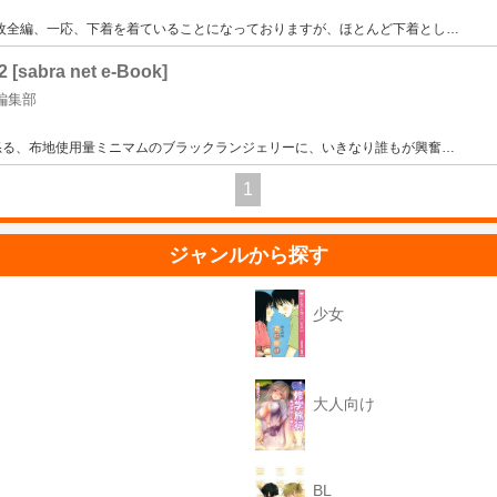
0枚全編、一応、下着を着ていることになっておりますが、ほとんど下着とし
…
bra net e-Book]
編集部
怒る、布地使用量ミニマムのブラックランジェリーに、いきなり誰もが興奮
…
1
ジャンルから探す
少女
大人向け
BL