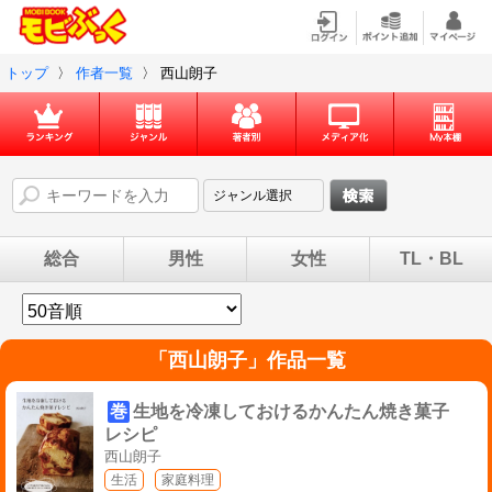
トップ
〉
作者一覧
〉
西山朗子
総合
男性
女性
TL・BL
「
西山朗子
」作品一覧
巻
生地を冷凍しておけるかんたん焼き菓子
レシピ
西山朗子
生活
家庭料理