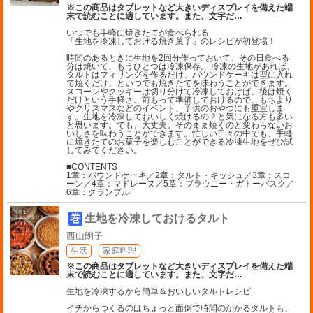
※この商品はタブレットなど大きいディスプレイを備えた端
末で読むことに適しています。また、文字だ
…
いつでも手軽に焼きたてが食べられる
「生地を冷凍しておける焼き菓子」のレシピが初登場！
時間のあるときに生地を2回分作っておいて、その日食べる
分は焼いて、もうひとつは冷凍保存。 冷凍の生地があれば、
タルトはフィリングを作るだけ、パウンドケーキは型に入れ
て焼くだけ、といつでも焼きたてを味わうことができます。
スコーンやクッキーは切り分けて冷凍しておけば、後は焼く
だけという手軽さ。前もって準備しておけるので、もちより
やクリスマスなどのイベント、子供のおやつにも重宝しま
す。生地を冷凍しておいしく焼けるの？と気になる方も多い
と思います。でも、大丈夫。そのまま焼くのと変わらないお
いしさを味わうことができます。忙しい日々の中でも、手軽
に焼きたてのお菓子を楽しむことができる冷凍生地をぜひ試
してみてください。
■CONTENTS
1章：パウンドケーキ／2章：タルト・キッシュ／3章：スコ
ーン／4章：マドレーヌ／5章：ブラウニー・ガトーバスク／
6章：クランブル
巻
生地を冷凍しておけるタルト
西山朗子
生活
家庭料理
※この商品はタブレットなど大きいディスプレイを備えた端
末で読むことに適しています。また、文字だ
…
生地を冷凍するから簡単＆おいしいタルトレシピ
イチからつくるのはちょっと面倒で時間のかかるタルトも、