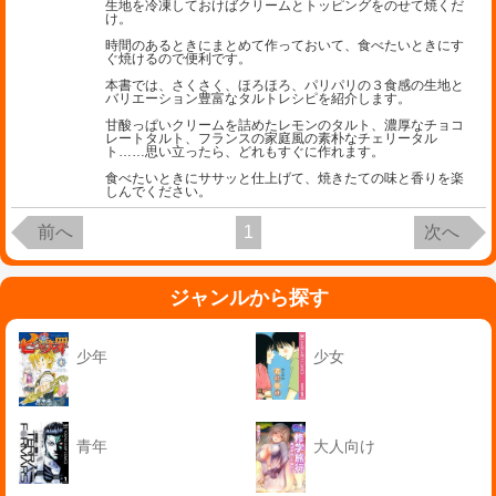
生地を冷凍しておけばクリームとトッピングをのせて焼くだ
け。
時間のあるときにまとめて作っておいて、食べたいときにす
ぐ焼けるので便利です。
本書では、さくさく、ほろほろ、パリパリの３食感の生地と
バリエーション豊富なタルトレシピを紹介します。
甘酸っぱいクリームを詰めたレモンのタルト、濃厚なチョコ
レートタルト、フランスの家庭風の素朴なチェリータル
ト……思い立ったら、どれもすぐに作れます。
食べたいときにササッと仕上げて、焼きたての味と香りを楽
しんでください。
前へ
1
次へ
ジャンルから探す
少年
少女
青年
大人向け