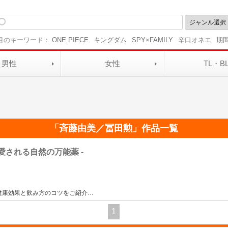
目のキーワード：
ONE PIECE
キングダム
SPY×FAMILY
辛口オネエ
期
男性
女性
TL・B
「
斉藤由美／冨田勲
」作品一覧
で愛される自然の万能薬 -
！
健康効果と飲み方のコツをご紹介
…
1