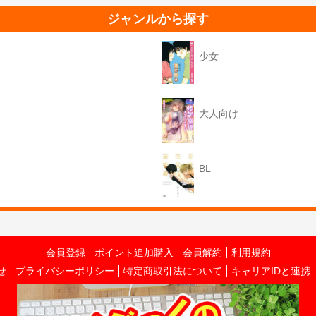
ジャンルから探す
少女
大人向け
BL
会員登録
ポイント追加購入
会員解約
利用規約
せ
プライバシーポリシー
特定商取引法について
キャリアIDと連携