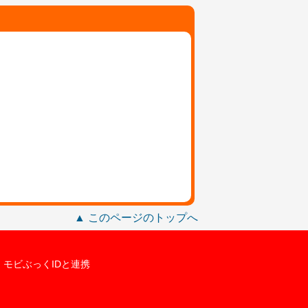
▲ このページのトップへ
モビぶっくIDと連携