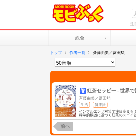
注
総合
トップ
〉
作者一覧
〉
斉藤由美／冨田勲
巻
紅茶セラピー - 世界
斉藤由美／冨田勲
生活
健康法
インフルエンザ対策で注目高まる
科学的根拠に基づく紅茶のスゴイ
前へ