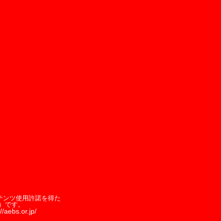
テンツ使用許諾を得た
）です。
//aebs.or.jp/