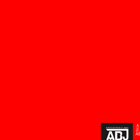
Ａ
正
A