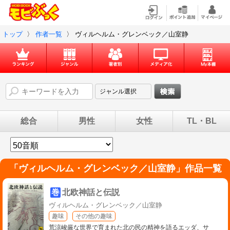
トップ
〉
作者一覧
〉
ヴィルヘルム・グレンベック／山室静
総合
男性
女性
TL・BL
「
ヴィルヘルム・グレンベック／山室静
」作品一覧
巻
北欧神話と伝説
ヴィルヘルム・グレンベック／山室静
趣味
その他の趣味
荒涼峻厳な世界で育まれた北の民の精神を語るエッダ、サ