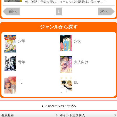
ガ、神話、伝説を読む。ヨーロッパ北部周縁の民＝ゲ
…
前へ
1
次へ
ジャンルから探す
少年
少女
青年
大人向け
TL
BL
▲ このページのトップへ
会員登録
ポイント追加購入