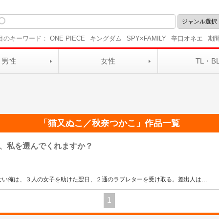
目のキーワード：
ONE PIECE
キングダム
SPY×FAMILY
辛口オネエ
期
男性
女性
TL・B
「
猫又ぬこ／秋奈つかこ
」作品一覧
、私を選んでくれますか？
ない俺は、３人の女子を助けた翌日、２通のラブレターを受け取る。差出人は
…
1