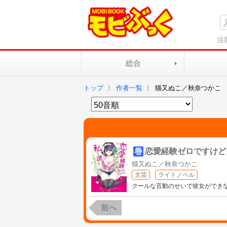
注
総合
トップ
〉
作者一覧
〉
猫又ぬこ／秋奈つかこ
巻
恋愛経験ゼロですけど
猫又ぬこ／秋奈つかこ
文芸
ライトノベル
クールな言動のせいで彼女ができ
前へ