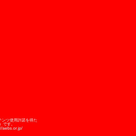
テンツ使用許諾を得た
）です。
//aebs.or.jp/