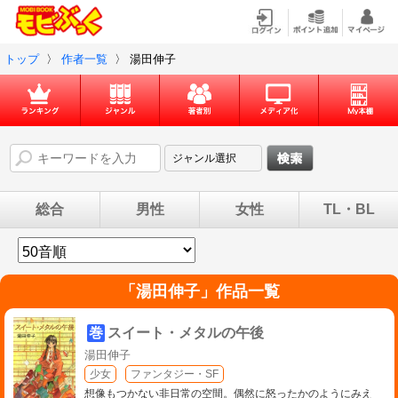
トップ
〉
作者一覧
〉
湯田伸子
総合
男性
女性
TL・BL
「
湯田伸子
」作品一覧
巻
スイート・メタルの午後
湯田伸子
少女
ファンタジー・SF
想像もつかない非日常の空間。偶然に怒ったかのようにみえ