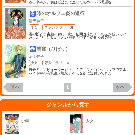
る出来事が、実は必然的に生じたもの！？不思議な
…
巻
時のオルフェ炎の道行
湯田伸子
少女
ファンタジー・SF
雪の松と宇宙船を肴に一献。世間は未だエドの世が続いてい
た。いびつに改変された歴史の中でこの世を疎み続
…
巻
雲雀（ひばり）
湯田伸子
少女
恋愛・ラブコメ
自分のコンピューターが欲しくて、マイコンショップでアル
バイト中の高校生・弘隆。そんな彼に近付いてきた
…
前へ
1
次へ
ジャンルから探す
少年
少女