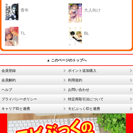
青年
大人向け
TL
BL
▲ このページのトップへ
会員登録
ポイント追加購入
会員解約
利用規約
ヘルプ
お問い合わせ
プライバシーポリシー
特定商取引法について
キャリアIDと連携
モビぶっくIDと連携