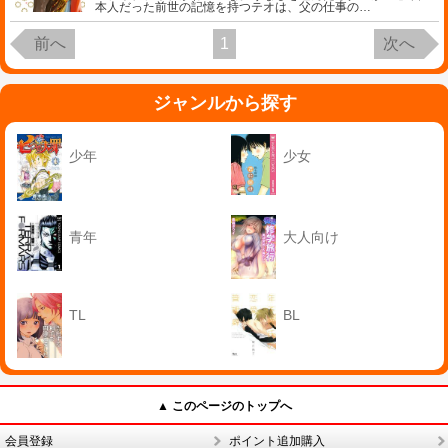
本人だった前世の記憶を持つテオは、父の仕事の
…
前へ
1
次へ
ジャンルから探す
少年
少女
青年
大人向け
TL
BL
▲ このページのトップへ
会員登録
ポイント追加購入