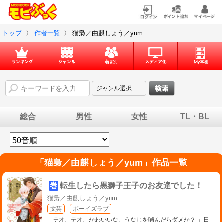
トップ
〉
作者一覧
〉
猫梟／由麒しょう／yum
総合
男性
女性
TL・BL
「
猫梟／由麒しょう／yum
」作品一覧
巻
転生したら黒獅子王子のお友達でした！
猫梟／由麒しょう／yum
文芸
ボーイズラブ
「テオ、テオ、かわいいな。うなじを噛んだらダメか？ 」日