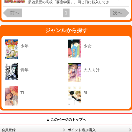
最凶最悪の高校「要塞学園」。同じ日に転入してき
…
前へ
1
次へ
ジャンルから探す
少年
少女
青年
大人向け
TL
BL
▲ このページのトップへ
会員登録
ポイント追加購入