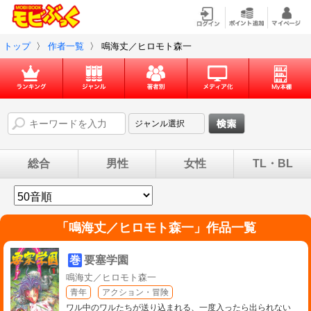
トップ
〉
作者一覧
〉
鳴海丈／ヒロモト森一
総合
男性
女性
TL・BL
「
鳴海丈／ヒロモト森一
」作品一覧
巻
要塞学園
鳴海丈／ヒロモト森一
青年
アクション・冒険
ワル中のワルたちが送り込まれる、一度入ったら出られない