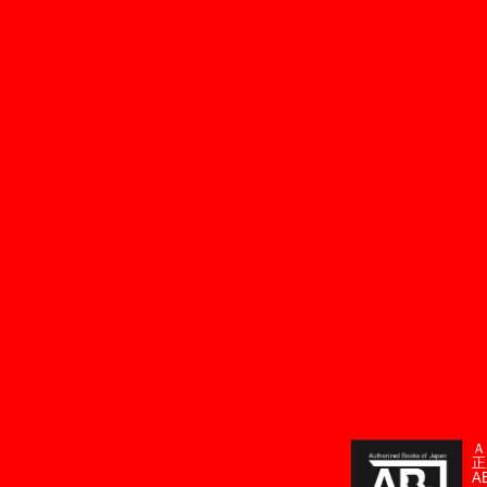
Ａ
正
A