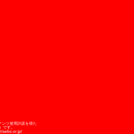
テンツ使用許諾を得た
）です。
//aebs.or.jp/