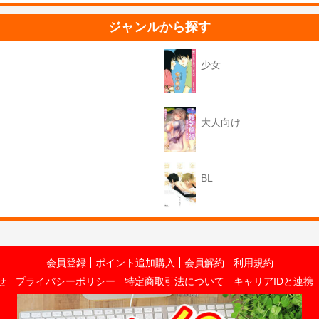
ジャンルから探す
少女
大人向け
BL
会員登録
ポイント追加購入
会員解約
利用規約
せ
プライバシーポリシー
特定商取引法について
キャリアIDと連携