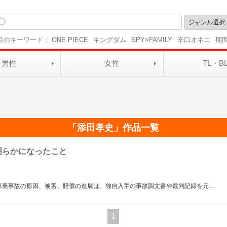
目のキーワード：
ONE PIECE
キングダム
SPY×FAMILY
辛口オネエ
期
男性
女性
TL・B
「
添田孝史
」作品一覧
明らかになったこと
原発事故の原因、被害、賠償の進展は。独自入手の事故調文書や裁判記録を元
…
1