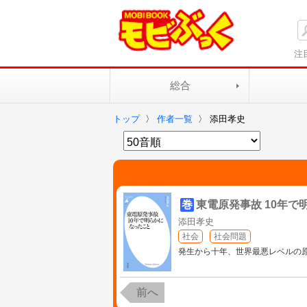
注
総合
トップ
〉
作者一覧
〉
添田孝史
巻
東電原発事故 10年で
添田孝史
社会
社会問題
発生から十年、世界最悪レベルの
前へ