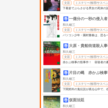
文芸
ミステリー/推理/サスペ
下着姿でぶらさがる男女の死体の
巻
一億分の一秒の侵入者
和久峻三
文芸
ミステリー/推理/サスペ
パソコン少年・園村雅春は、恐る
巻
大原・貴船街道殺人事
和久峻三
文芸
ミステリー/推理/サスペ
赤かぶ検事の怪事件！ 容疑者の
巻
片目の蝿 赤かぶ検事
和久峻三
文芸
ミステリー/推理/サスペ
下関郊外の鬼伝説が残る山中で、
巻
仮面法廷
和久峻三