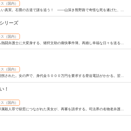
ンス（国内）
しい真実。石畳の古道で謎を追う！ ――山深き熊野路で奇怪な死を遂げた、
…
シリーズ
ンス（国内）
ら熱闘弁護士に大変身する、猪狩文助の痛快事件簿。再婚し幸福な日々を送る
…
ンス（国内）
誘拐された。女の声で、身代金５０００万円を要求する脅迫電話がかかる。翌
…
い！
ンス（国内）
尊属殺人罪で獄窓につながれた美女が、再審を請求する。司法界の名物老弁護
…