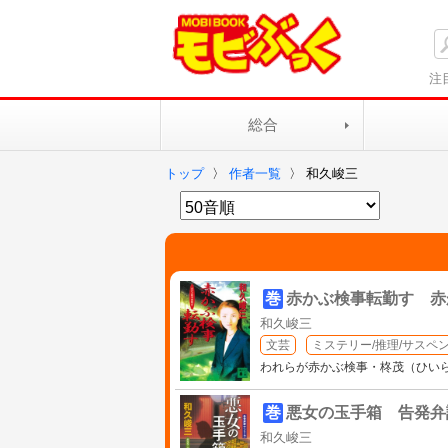
注
総合
トップ
〉
作者一覧
〉
和久峻三
巻
赤かぶ検事転勤す 赤
和久峻三
文芸
ミステリー/推理/サスペ
われらが赤かぶ検事・柊茂（ひい
巻
悪女の玉手箱 告発弁
和久峻三