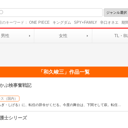
目のキーワード：
ONE PIECE
キングダム
SPY×FAMILY
辛口オネエ
期
男性
女性
TL・B
「
和久峻三
」作品一覧
かぶ検事奮戦記
ンス（国内）
らぎ・しげる）に、転任の辞令がくだる。今度の舞台は、下関そして萩。転任
…
護士シリーズ