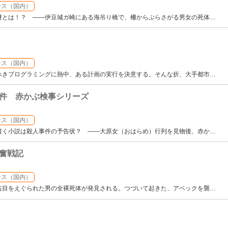
ンス（国内）
謎とは！？ ――伊豆城ガ崎にある海吊り橋で、柵からぶらさがる男女の死体
…
ンス（国内）
べきプログラミングに熱中、ある計画の実行を決意する。そんな折、大手都市
…
件 赤かぶ検事シリーズ
ンス（国内）
書く小説は殺人事件の予告状？ ――大原女（おはらめ）行列を見物後、赤か
…
奮戦記
ンス（国内）
右目をえぐられた男の全裸死体が発見される。つづいて起きた、アベックを襲
…