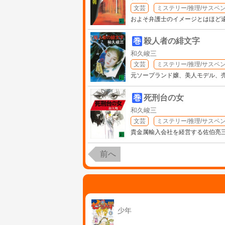
文芸
ミステリー/推理/サスペ
およそ弁護士のイメージとはほど
巻
殺人者の緋文字
和久峻三
文芸
ミステリー/推理/サスペ
元ソープランド嬢、美人モデル、
巻
死刑台の女
和久峻三
文芸
ミステリー/推理/サスペ
貴金属輸入会社を経営する佐伯亮
前へ
少年