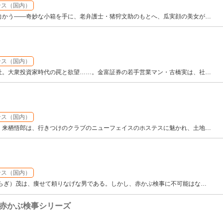
ンス（国内）
向かう――奇妙な小箱を手に、老弁護士・猪狩文助のもとへ、瓜実顔の美女が
…
ンス（国内）
社。大衆投資家時代の罠と欲望……。金富証券の若手営業マン・古橋実は、社
…
ンス（国内）
・来栖悟郎は、行きつけのクラブのニューフェイスのホステスに魅かれ、土地
…
ンス（国内）
いらぎ）茂は、痩せて頼りなげな男である。しかし、赤かぶ検事に不可能はな
…
赤かぶ検事シリーズ