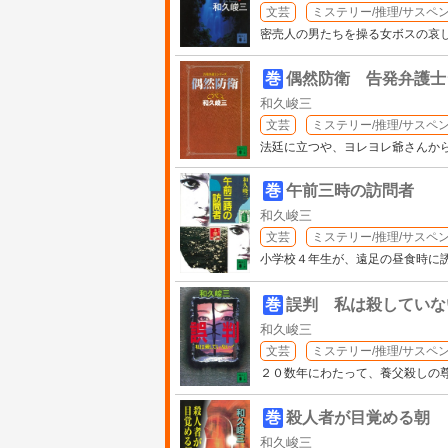
文芸
ミステリー/推理/サスペ
密売人の男たちを操る女ボスの哀
巻
偶然防衛 告発弁護士
和久峻三
文芸
ミステリー/推理/サスペ
法廷に立つや、ヨレヨレ爺さんか
巻
午前三時の訪問者
和久峻三
文芸
ミステリー/推理/サスペ
小学校４年生が、遠足の昼食時に
巻
誤判 私は殺していな
和久峻三
文芸
ミステリー/推理/サスペ
２０数年にわたって、養父殺しの
巻
殺人者が目覚める朝
和久峻三