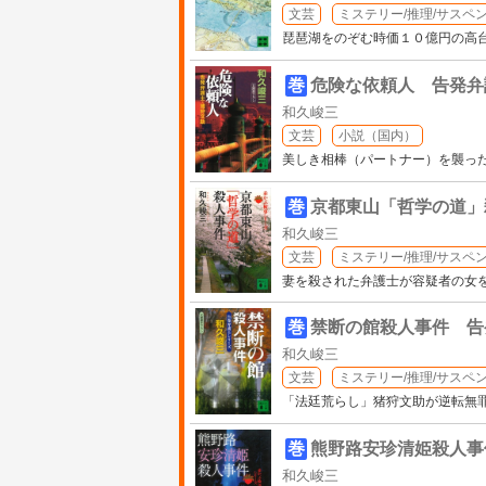
文芸
ミステリー/推理/サスペ
琵琶湖をのぞむ時価１０億円の高
巻
危険な依頼人 告発弁
和久峻三
文芸
小説（国内）
美しき相棒（パートナー）を襲っ
巻
京都東山「哲学の道」
和久峻三
文芸
ミステリー/推理/サスペ
妻を殺された弁護士が容疑者の女
巻
禁断の館殺人事件 告
和久峻三
文芸
ミステリー/推理/サスペ
「法廷荒らし」猪狩文助が逆転無
巻
熊野路安珍清姫殺人事
和久峻三