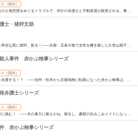
ンス（国内）
台の土地売買をめぐるトラブルで、仲介の弁護士と不動産屋が殺害される。事
…
護士・猪狩文助
た卑劣な罠に猪狩、怒る！――京都・五条大橋で女性を轢き殺した久世山朝子
…
殺人事件 赤かぶ検事シリーズ
ンス（国内）
を弁護する！？ ――信州・松本から京都地検に転勤になった赤かぶ検事は、
…
発弁護士シリーズ
ンス（国内）
罪に挑む！ ――夫の暴力に耐えかね、家出し、豪邸の住みこみメイドになっ
…
件 赤かぶ検事シリーズ