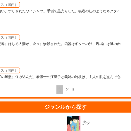
ンス（国内）
遠い、すりきれたワイシャツ。手垢で黒光りした、寝巻の紐のようなネクタイ
…
ンス（国内）
売春にはしる人妻が、次々に惨殺された。凶器はギターの弦。現場には謎の赤
…
ンス（国内）
三の屋敷に住み込んだ、看護士の江里子と義姉の時枝は、主人の眼を盗んで心
…
1
2
3
ジャンルから探す
少女