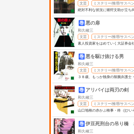
文芸
ミステリー/推理/サスペ
絶対不利な状況に猪狩文助が立ち
巻
悪の扉
和久峻三
文芸
ミステリー/推理/サスペ
素人投資家をはめていく大証券会
巻
悪を駆け抜ける男
和久峻三
文芸
ミステリー/推理/サスペ
３８歳、もっか独身の辣腕弁護士
巻
アリバイは両刃の剣
和久峻三
文芸
ミステリー/推理/サスペ
山口地検の赤かぶ検事・柊（|ひ
巻
伊豆死刑台の吊り橋 
和久峻三