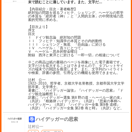
末で読むことに適しています。また、文字だ
…
【内容紹介・目次・著者略歴】
絶対知の問題を巡るフィヒテ、シェリング、ヘーゲルの哲学
の本質を「絶対者（神）」と「人間的主体」の中間境域の思
索的究明に求める。
【目次より】
序文
目次
Ｉ ドイツ観念論 絶対知の問題
ＩＩ フィヒテ・知識学の本質とその内的動性
ＩＩＩ シェリング・無底 『自由論』に於ける
ＩＶ ヘーゲル・「吾々にとつて」
Ｖ ヘーゲル・思弁的聖金曜日
附録 西洋と東洋とに於ける「一即一切」の相違について
※この商品は紙の書籍のページを画像にした電子書籍です。
文字だけを拡大することはできませんので、タブレットサイ
ズの端末での閲読を推奨します。また、文字列のハイライト
や検索、辞書の参照、引用などの機能も使用できません。
辻村 公一
1922- 2010。哲学者。京都大学名誉教授。京都帝国大学文学
部卒業。文学博士。
著書に、『ハイデッガー論攷』『ハイデッガーの思索』『ド
イツ観念論断想 1』、
訳書に『ハイデッガー選集 第8 野の道・ヘーベル一家の友』
（共訳）『根拠律 ハイデッガー』（共訳）『思索の事柄へ
ハイデッガー』（共訳）『ハイデッガー全集 第9巻 道標』
（共訳）『ハイデッガー全集 第2巻 有と時』（共訳）など。
巻
ハイデッガーの思索
辻村公一