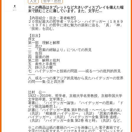
人文
哲学・思想
※この商品はタブレットなど大きいディスプレイを備えた端
末で読むことに適しています。また、文字だ
…
【内容紹介・目次・著者略歴】
２０世紀最大の哲学者・マルチン・ハイデッガー（１８８９
－１９７６）の哲学に潜む魅力の源泉に迫る。「真」「神」
「技術」を読む。
【目次】
序文
第一部 理解と解釋
一 思ひ
二 『思索の經驗より』についての所見
三 告別
四 最後の神
第二部 解釋と批判
五 眞性と非眞性
六 靜けさの響
七 ハイデッガーと技術の問題 ――或る一つの批判的所見
――
八 或る一つの東アジア的見地から見たハイデッガーの世界
の問――集-立と四方界
辻村 公一
1922～2010年。哲学者。京都大学名誉教授。京都帝国大学
文学部卒業。文学博士。
著書に、『ハイデッガー論攷』『ハイデッガーの思索』『ド
イツ観念論断想 1』、
訳書に『ハイデッガー選集 第8 野の道・ヘーベル一家の友』
（共訳）『根拠律 ハイデッガー』（共訳）『思索の事柄へ
ハイデッガー』（共訳）『ハイデッガー全集 第9巻 道標』
（共訳）『ハイデッガー全集 第2巻 有と時』（共訳）など。
※この商品は紙の書籍のページを画像にした電子書籍です。
文字だけを拡大することはできませんので、タブレットサイ