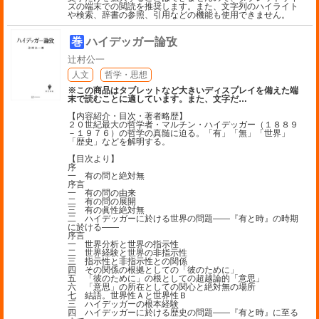
ズの端末での閲読を推奨します。また、文字列のハイライト
や検索、辞書の参照、引用などの機能も使用できません。
巻
ハイデッガー論攷
辻村公一
人文
哲学・思想
※この商品はタブレットなど大きいディスプレイを備えた端
末で読むことに適しています。また、文字だ
…
【内容紹介・目次・著者略歴】
２０世紀最大の哲学者・マルチン・ハイデッガー（１８８９
－１９７６）の哲学の真髄に迫る。「有」「無」「世界」
「歴史」などを解明する。
【目次より】
序
一 有の問と絶対無
序言
一 有の問の由来
二 有の問の展開
三 有の眞性絶対無
二 ハイデッガーに於ける世界の問題――『有と時』の時期
に於ける――
序言
一 世界分析と世界の指示性
二 世界経験と世界の非指示性
三 指示性と非指示性との関係
四 その関係の根拠としての「彼のために」
五 「彼のために」の根としての超越論的「意思」
六 「意思」の所在としての関心と絶対無の場所
七 結語。世界性Ａと世界性Ｂ
三 ハイデッガーの根本経験
四 ハイデッガーに於ける歴史の問題――『有と時』に至る