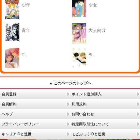
少年
少女
青年
大人向け
TL
BL
▲ このページのトップへ
会員登録
ポイント追加購入
会員解約
利用規約
ヘルプ
お問い合わせ
プライバシーポリシー
特定商取引法について
キャリアIDと連携
モビぶっくIDと連携