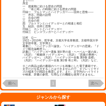
まで――
序言
一 摸索期に於ける歴史の問題
二 『有と時』の時期に於ける歴史の問題
付録一 ブルトマンとハイデッガー――信仰と思惟――
一 序言。問題の説明
二 出会の時
三 出会の前
四 ブルトマンとハイデッガーとの相違と相応
五 結語。信仰と思惟
付録二 カントとハイデッガー
付録三 ビンスワンガーとハイデッガー
辻村 公一
1922～2010年。哲学者。京都大学名誉教授。京都帝国大学
文学部卒業。文学博士。
著書に、『ハイデッガー論攷』『ハイデッガーの思索』『ド
イツ観念論断想 1』、
訳書に『ハイデッガー選集 第8 野の道・ヘーベル一家の友』
（共訳）『根拠律 ハイデッガー』（共訳）『思索の事柄へ
ハイデッガー』（共訳）『ハイデッガー全集 第9巻 道標』
（共訳）『ハイデッガー全集 第2巻 有と時』（共訳）など。
※この商品は紙の書籍のページを画像にした電子書籍です。
文字だけを拡大することはできませんので、タブレットサイ
ズの端末での閲読を推奨します。また、文字列のハイライト
や検索、辞書の参照、引用などの機能も使用できません。
前へ
1
次へ
ジャンルから探す