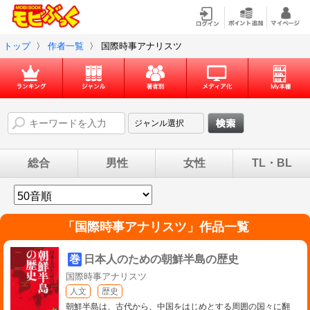
トップ
〉
作者一覧
〉
国際時事アナリスツ
総合
男性
女性
TL・BL
「
国際時事アナリスツ
」作品一覧
巻
日本人のための朝鮮半島の歴史
国際時事アナリスツ
人文
歴史
朝鮮半島は、古代から、中国をはじめとする周囲の国々に翻