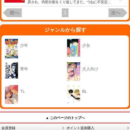
弄され、内部分裂をくり返してきた。つねに不安定
…
前へ
1
次へ
ジャンルから探す
少年
少女
青年
大人向け
TL
BL
▲ このページのトップへ
会員登録
ポイント追加購入