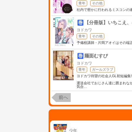
青年
その他
社内で密かに行われるミスコンの
巻
【分冊版】いちこえ、
ヨドカワ
青年
その他
予備校講師・片岡アオイはその端
巻
麺面むすび
ヨドカワ
青年
ガールズラブ
ヨドカワ待望の社会人GL初短編集!
運送会社でおじさん達に囲まれな
気合
…
前へ
少年