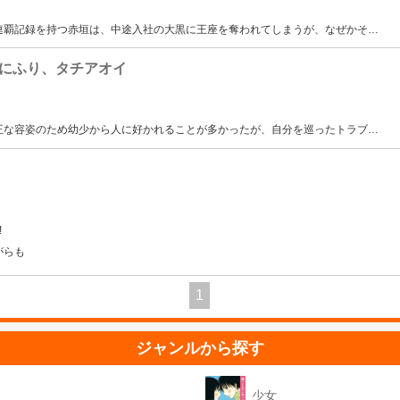
連覇記録を持つ赤垣は、中途入社の大黒に王座を奪われてしまうが、なぜかそ
…
にふり、タチアオイ
正な容姿のため幼少から人に好かれることが多かったが、自分を巡ったトラブ
…
!
がらも
1
ジャンルから探す
少女