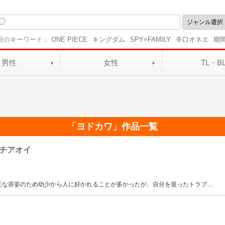
目のキーワード：
ONE PIECE
キングダム
SPY×FAMILY
辛口オネエ
期
男性
女性
TL・B
「
ヨドカワ
」作品一覧
チアオイ
正な容姿のため幼少から人に好かれることが多かったが、自分を巡ったトラブ
…