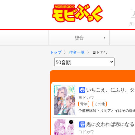
注
総合
トップ
〉
作者一覧
〉
ヨドカワ
巻
いちこえ、にふり、タ
ヨドカワ
青年
その他
予備校講師・片岡アオイはその端
巻
黒に交われば赤になる
ヨドカワ