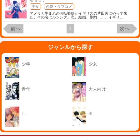
少女
恋愛・ラブコメ
アメリカ生まれのお転婆娘がイギリスの片田舎にやって来
た。その名はルシンダ。恋、結婚、別離……。イギリ
…
前へ
1
次へ
ジャンルから探す
少年
少女
青年
大人向け
TL
BL