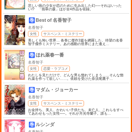
悲しい病の少女が恋のために生み出した幻──それはいった
い!? 「翡翠の森」ほか全4作品を収録。
巻
Best of 名香智子
名香智子
女性
サスペンス・ミステリー
美しくも怖い世界… 各巻に傑作3篇を網羅した、待望の名香
智子傑作ミステリー。あの感動の世界にまた逢え
…
巻
ほれ薬春一番
名香智子
女性
恋愛・ラブコメ
わたしを見ただけで、どんな男も惚れてしまう……そんな惚
れ薬を作って欲しい……。依頼を受けた奈須尾鷹子
…
巻
マダム・ジョーカー
名香智子
女性
サスペンス・ミステリー
お金持ち、美人、かわいい子供たち、未亡人、これらをすべ
てあわせもった女性──。それが月光寺蘭子。誰も
…
巻
ルシンダ
名香智子