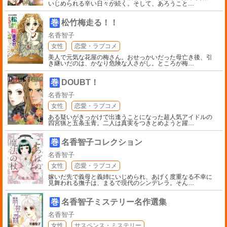
いじめられる辛い日々が続く。そして、あろうこと
…
巻
松竹梅走る！！
名香智子
女性
恋愛・ラブコメ
美人で元気な花屋の梅さん。おせっかいだった母亡き後、引
き継いだのは、かなり危険な人さがし。ところが梅
…
巻
DOUBT！
名香智子
女性
恋愛・ラブコメ
ある疑いがきっかけで出逢うことになった超人気アイドルの
四宮猟と五条玉青。二人は真実をつきとめようと躍
…
巻
名香智子コレクション
名香智子
女性
恋愛・ラブコメ
嫁いだ先で義母と義姉にいじめられ、あげく度重なる不幸に
見舞われる撫子は、まるで現代のシンデレラ。そん
…
巻
名香智子ミステリー名作選集
名香智子
女性
サスペンス・ミステリー