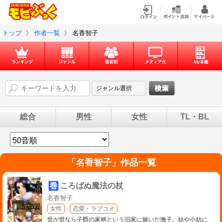
トップ
〉
作者一覧
〉
名香智子
総合
男性
女性
TL・BL
「
名香智子
」作品一覧
巻
ころばぬ魔法の杖
名香智子
女性
恋愛・ラブコメ
世が世なら子爵の家柄という旧家に嫁いだ撫子。姑や小姑に