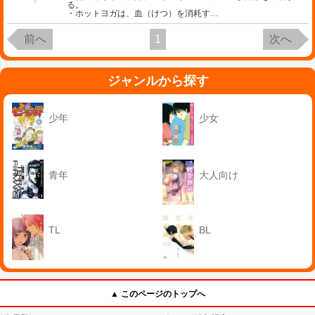
る。
・ホットヨガは、血（けつ）を消耗す
…
前へ
1
次へ
ジャンルから探す
少年
少女
青年
大人向け
TL
BL
▲ このページのトップへ