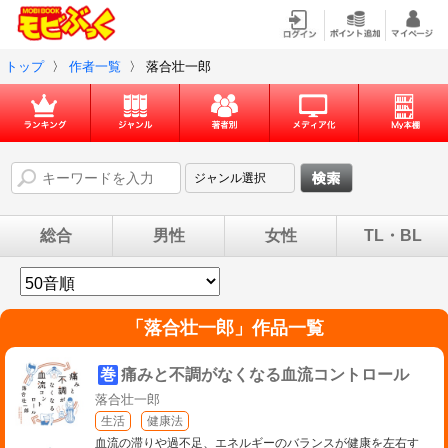
トップ
〉
作者一覧
〉
落合壮一郎
総合
男性
女性
TL・BL
「
落合壮一郎
」作品一覧
巻
痛みと不調がなくなる血流コントロール
落合壮一郎
生活
健康法
血流の滞りや過不足、エネルギーのバランスが健康を左右す