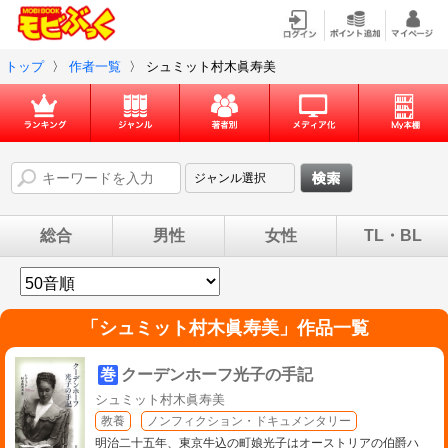
トップ
〉
作者一覧
〉
シュミット村木眞寿美
総合
男性
女性
TL・BL
「
シュミット村木眞寿美
」作品一覧
巻
クーデンホーフ光子の手記
シュミット村木眞寿美
教養
ノンフィクション・ドキュメンタリー
明治二十五年、東京牛込の町娘光子はオーストリアの伯爵ハ