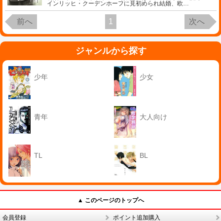
インリッヒ・クーデンホーフに見初められ結婚、欧
…
前へ
1
次へ
ジャンルから探す
少年
少女
青年
大人向け
TL
BL
▲ このページのトップへ
会員登録
ポイント追加購入