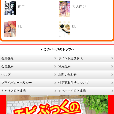
青年
大人向け
TL
BL
▲ このページのトップへ
会員登録
ポイント追加購入
会員解約
利用規約
ヘルプ
お問い合わせ
プライバシーポリシー
特定商取引法について
キャリアIDと連携
モビぶっくIDと連携