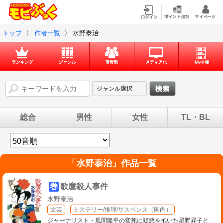
トップ
〉
作者一覧
〉
水野泰治
総合
男性
女性
TL・BL
「
水野泰治
」作品一覧
巻
歌麿殺人事件
水野泰治
文芸
ミステリー/推理/サスペンス（国内）
ジャーナリスト・風間隆平の変死に疑惑を抱いた星野昇子と