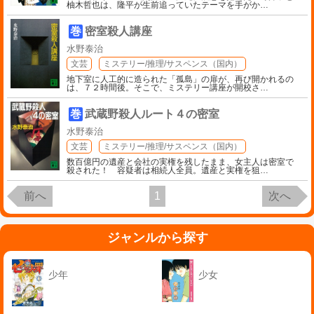
柚木哲也は、隆平が生前追っていたテーマを手がか
…
巻
密室殺人講座
水野泰治
文芸
ミステリー/推理/サスペンス（国内）
地下室に人工的に造られた「孤島」の扉が、再び開かれるの
は、７２時間後。そこで、ミステリー講座が開校さ
…
巻
武蔵野殺人ルート４の密室
水野泰治
文芸
ミステリー/推理/サスペンス（国内）
数百億円の遺産と会社の実権を残したまま、女主人は密室で
殺された！ 容疑者は相続人全員。遺産と実権を狙
…
前へ
1
次へ
ジャンルから探す
少年
少女