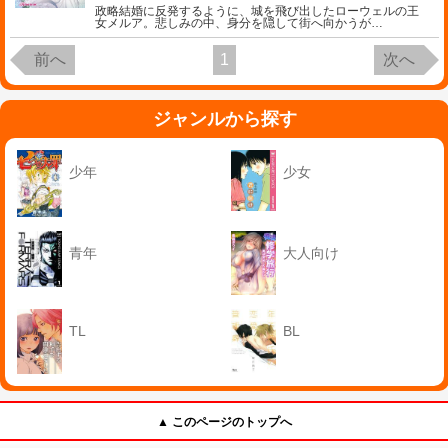
政略結婚に反発するように、城を飛び出したローウェルの王
女メルア。悲しみの中、身分を隠して街へ向かうが
…
前へ
1
次へ
ジャンルから探す
少年
少女
青年
大人向け
TL
BL
▲ このページのトップへ