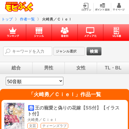
トップ
〉
作者一覧
〉
火崎勇／Ｃｉｅｌ
総合
男性
女性
TL・BL
「
火崎勇／Ｃｉｅｌ
」作品一覧
巻
王の寵愛と偽りの花嫁【SS付】【イラス
ト付】
火崎勇／Ｃｉｅｌ
文芸
ティーンズラブ