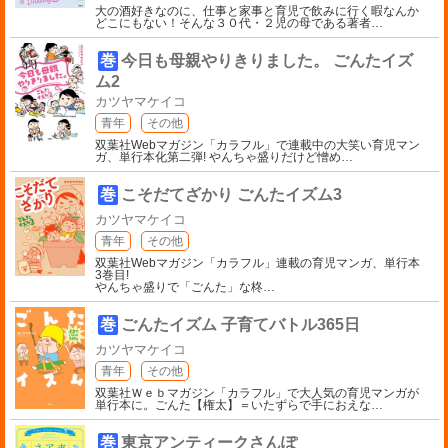
大の酒好きなのに、仕事と家事と育児で飲みに行く暇なんか
どこにもない！そんな３０代・２児の母である著者
…
巻
今日も母親やりきりました。 ごんたイズ
ム2
カツヤマケイコ
青年
その他
双葉社Webマガジン「カラフル」で連載中の大笑い育児マン
ガ、単行本化第二弾! やんちゃ盛りだけど憎め
…
巻
こそだてざかり ごんたイズム3
カツヤマケイコ
青年
その他
双葉社Webマガジン「カラフル」連載の育児マンガ、単行本
3巻目!
やんちゃ盛りで「ごんた」な柊
…
巻
ごんたイズム 子育てバトル365日
カツヤマケイコ
青年
その他
双葉社Ｗｅｂマガジン「カラフル」で大人気の育児マンガが
単行本に。ごんた【権太】＝いたずらで手におえな
…
巻
東京アンティークさんぽ