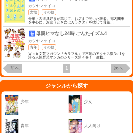
カツヤマケイコ
女性
その他
骨董・古道具好きが高じて、お店まで開いた著者。都内関東
を中心に、お宝（ときにはガラクタ）を捜して骨董
…
巻
母親ヒマなし24時 ごんたイズム4
カツヤマケイコ
青年
その他
Ｗｅｂ文芸マガジン「カラフル」で不動のアクセス数No.1を
誇る人気育児マンガのシリーズ第４巻！ 連載
…
前へ
1
次へ
ジャンルから探す
少年
少女
青年
大人向け