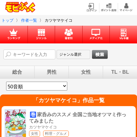
トップ
〉
作者一覧
〉
カツヤマケイコ
総合
男性
女性
TL・BL
「
カツヤマケイコ
」作品一覧
巻
家呑みのススメ 全国ご当地オツマミ作っ
てみました
カツヤマケイコ
女性
料理・グルメ