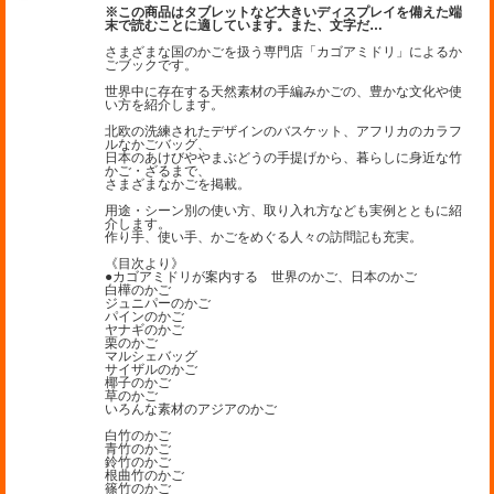
※この商品はタブレットなど大きいディスプレイを備えた端
末で読むことに適しています。また、文字だ
…
さまざまな国のかごを扱う専門店「カゴアミドリ」によるか
ごブックです。
世界中に存在する天然素材の手編みかごの、豊かな文化や使
い方を紹介します。
北欧の洗練されたデザインのバスケット、アフリカのカラフ
ルなかごバッグ、
日本のあけびややまぶどうの手提げから、暮らしに身近な竹
かご・ざるまで、
さまざまなかごを掲載。
用途・シーン別の使い方、取り入れ方なども実例とともに紹
介します。
作り手、使い手、かごをめぐる人々の訪問記も充実。
《目次より》
●カゴアミドリが案内する 世界のかご、日本のかご
白樺のかご
ジュニパーのかご
パインのかご
ヤナギのかご
栗のかご
マルシェバッグ
サイザルのかご
椰子のかご
草のかご
いろんな素材のアジアのかご
白竹のかご
青竹のかご
鈴竹のかご
根曲竹のかご
篠竹のかご