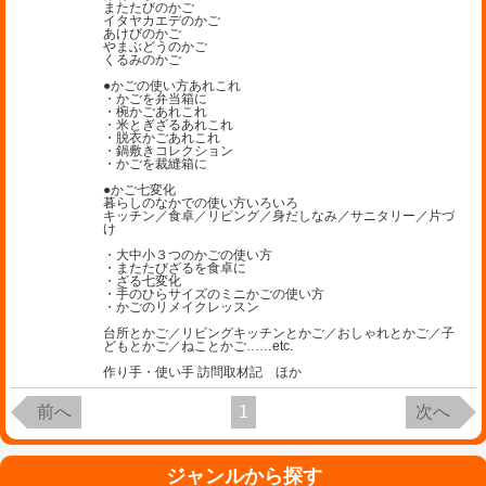
またたびのかご
イタヤカエデのかご
あけびのかご
やまぶどうのかご
くるみのかご
●かごの使い方あれこれ
・かごを弁当箱に
・椀かごあれこれ
・米とぎざるあれこれ
・脱衣かごあれこれ
・鍋敷きコレクション
・かごを裁縫箱に
●かご七変化
暮らしのなかでの使い方いろいろ
キッチン／食卓／リビング／身だしなみ／サニタリー／片づ
け
・大中小３つのかごの使い方
・またたびざるを食卓に
・ざる七変化
・手のひらサイズのミニかごの使い方
・かごのリメイクレッスン
台所とかご／リビングキッチンとかご／おしゃれとかご／子
どもとかご／ねことかご……etc.
作り手・使い手 訪問取材記 ほか
前へ
1
次へ
ジャンルから探す