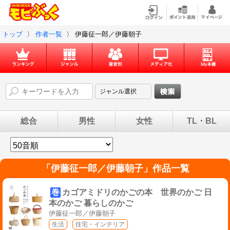
トップ
〉
作者一覧
〉
伊藤征一郎／伊藤朝子
総合
男性
女性
TL・BL
「
伊藤征一郎／伊藤朝子
」作品一覧
巻
カゴアミドリのかごの本 世界のかご 日
本のかご 暮らしのかご
伊藤征一郎／伊藤朝子
生活
住宅・インテリア